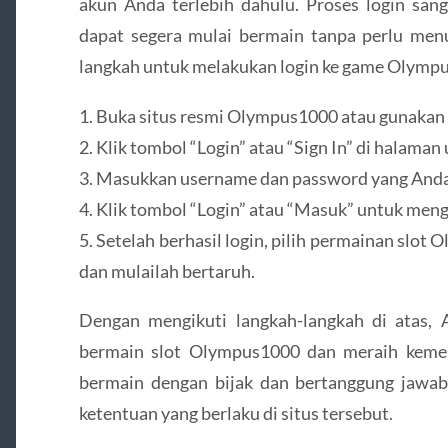
akun Anda terlebih dahulu. Proses login san
dapat segera mulai bermain tanpa perlu menu
langkah untuk melakukan login ke game Olymp
1. Buka situs resmi Olympus1000 atau gunakan l
2. Klik tombol “Login” atau “Sign In” di halaman
3. Masukkan username dan password yang Anda 
4. Klik tombol “Login” atau “Masuk” untuk men
5. Setelah berhasil login, pilih permainan slo
dan mulailah bertaruh.
Dengan mengikuti langkah-langkah di atas
bermain slot Olympus1000 dan meraih kemen
bermain dengan bijak dan bertanggung jawa
ketentuan yang berlaku di situs tersebut.