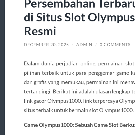
Persembahan Terbaru
di Situs Slot Olympu
Resmi
DECEMBER 20, 2025
/
ADMIN
/
0 COMMENTS
Dalam dunia perjudian online, permainan slo
pilihan terbaik untuk para penggemar game ka
dan grafis yang memukau, permainan ini mena
tertandingi. Berikut ini adalah ulasan lengka
link gacor Olympus1000, link terpercaya Olym
situs terbaik untuk bermain slot Olympus1000.
Game Olympus1000: Sebuah Game Slot Berkual