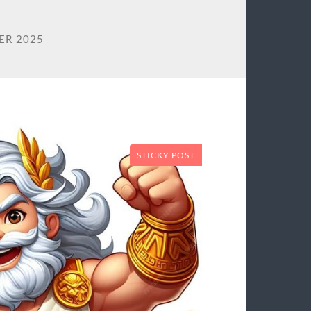
ER 2025
STICKY POST