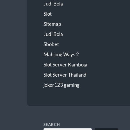
Judi Bola
Slot
Sitemap
Judi Bola
Sbobet
Mahjong Ways 2
Slot Server Kamboja
Slot Server Thailand
joker123 gaming
SEARCH