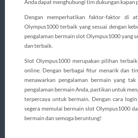
Anda dapat menghubungi tim dukungan kapan
Dengan memperhatikan faktor-faktor di a
Olympus1000 terbaik yang sesuai dengan kebu
pengalaman bermain slot Olympus1000 yang ser
dan terbaik.
Slot Olympus1000 merupakan pilihan terbai
online. Dengan berbagai fitur menarik dan ti
menawarkan pengalaman bermain yang tak 
pengalaman bermain Anda, pastikan untuk meng
terpercaya untuk bermain. Dengan cara logi
segera memulai bermain slot Olympus1000 da
bermain dan semoga beruntung!