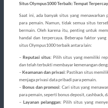
Situs Olympus1000 Terbaik: Tempat Terpercay
Saat ini, ada banyak situs yang menawarkan
para pemain. Namun, tidak semua situs terse
bermain. Oleh karena itu, penting untuk memil
handal dan terpercaya. Beberapa faktor yang
situs Olympus1000 terbaik antara lain:
–
Reputasi situs
: Pilih situs yang memiliki re
dan telah terbukti membayar kemenangan denga
–
Keamanan dan privasi
: Pastikan situs memil
menjaga privasi data pribadi para pemain.
–
Bonus dan promosi
: Cari situs yang menawa
para pemain, seperti bonus deposit, cashback, d
–
Layanan pelanggan
: Pilih situs yang meny