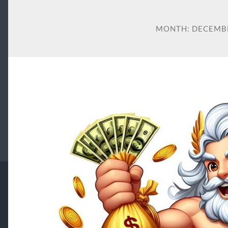
MONTH:
DECEMB