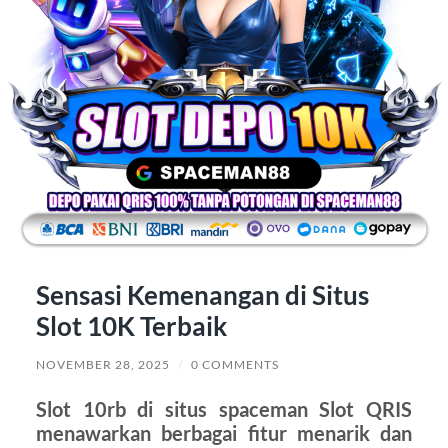
Sensasi Kemenangan di Situs
Slot 10K Terbaik
NOVEMBER 28, 2025
/
0 COMMENTS
Slot 10rb di situs spaceman Slot QRIS
menawarkan berbagai fitur menarik dan