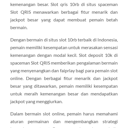
kemenangan besar. Slot qris 10rb di situs spaceman
Slot QRIS menawarkan berbagai fitur menarik dan
jackpot besar yang dapat membuat pemain betah
bermain.
Dengan bermain di situs slot 10rb terbaik di Indonesia,
pemain memiliki kesempatan untuk merasakan sensasi
kemenangan dengan modal kecil. Slot deposit 10k di
spaceman Slot QRIS memberikan pengalaman bermain
yang menyenangkan dan faiprlay bagi para pemain slot
online. Dengan berbagai fitur menarik dan jackpot
besar yang ditawarkan, pemain memiliki kesempatan
untuk meraih kemenangan besar dan mendapatkan
jackpot yang menggiurkan.
Dalam bermain slot online, pemain harus memahami
aturan permainan dan mengembangkan strategi