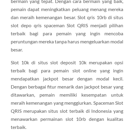
bermain yang tepat. Dengan cara bermain yang baik,
pemain dapat meningkatkan peluang menang mereka
dan meraih kemenangan besar. Slot qris 10rb di situs
slot depo qris spaceman Slot QRIS menjadi pilihan
terbaik bagi para pemain yang ingin mencoba
peruntungan mereka tanpa harus mengeluarkan modal
besar.
Slot 10k di situs slot deposit 10k merupakan opsi
terbaik bagi para pemain slot online yang ingin
mendapatkan jackpot besar dengan modal kecil.
Dengan berbagai fitur menarik dan jackpot besar yang
ditawarkan, pemain memiliki kesempatan untuk
meraih kemenangan yang menggiurkan. Spaceman Slot
QRIS merupakan situs slot terbaik di Indonesia yang
menawarkan permainan slot 10rb dengan kualitas
terbaik.