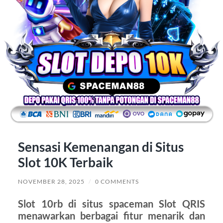
Sensasi Kemenangan di Situs
Slot 10K Terbaik
NOVEMBER 28, 2025
/
0 COMMENTS
Slot 10rb di situs spaceman Slot QRIS
menawarkan berbagai fitur menarik dan