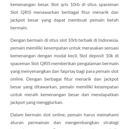
kemenangan besar. Slot qris 10rb di situs spaceman
Slot QRIS menawarkan berbagai fitur menarik dan
jackpot besar yang dapat membuat pemain betah
bermain.
Dengan bermain di situs slot 10rb terbaik di Indonesia,
pemain memiliki kesempatan untuk merasakan sensasi
kemenangan dengan modal kecil. Slot deposit 10k di
spaceman Slot QRIS memberikan pengalaman bermain
yang menyenangkan dan faiprlay bagi para pemain slot
online. Dengan berbagai fitur menarik dan jackpot
besar yang ditawarkan, pemain memiliki kesempatan
untuk meraih kemenangan besar dan mendapatkan
jackpot yang menggiurkan.
Dalam bermain slot online, pemain harus memahami
aturan permainan dan mengembangkan strategi