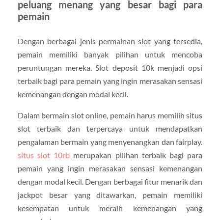
peluang menang yang besar bagi para
pemain
Dengan berbagai jenis permainan slot yang tersedia,
pemain memiliki banyak pilihan untuk mencoba
peruntungan mereka. Slot deposit 10k menjadi opsi
terbaik bagi para pemain yang ingin merasakan sensasi
kemenangan dengan modal kecil.
Dalam bermain slot online, pemain harus memilih situs
slot terbaik dan terpercaya untuk mendapatkan
pengalaman bermain yang menyenangkan dan fairplay.
situs slot 10rb
merupakan pilihan terbaik bagi para
pemain yang ingin merasakan sensasi kemenangan
dengan modal kecil. Dengan berbagai fitur menarik dan
jackpot besar yang ditawarkan, pemain memiliki
kesempatan untuk meraih kemenangan yang