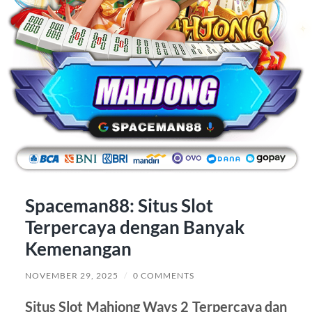
Spaceman88: Situs Slot
Terpercaya dengan Banyak
Kemenangan
NOVEMBER 29, 2025
/
0 COMMENTS
Situs Slot Mahjong Ways 2 Terpercaya dan