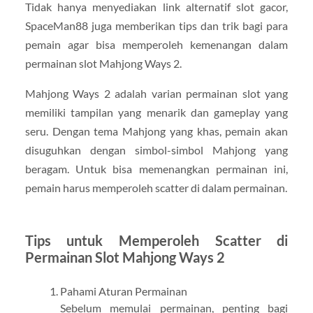
Tidak hanya menyediakan link alternatif slot gacor,
SpaceMan88 juga memberikan tips dan trik bagi para
pemain agar bisa memperoleh kemenangan dalam
permainan slot Mahjong Ways 2.
Mahjong Ways 2 adalah varian permainan slot yang
memiliki tampilan yang menarik dan gameplay yang
seru. Dengan tema Mahjong yang khas, pemain akan
disuguhkan dengan simbol-simbol Mahjong yang
beragam. Untuk bisa memenangkan permainan ini,
pemain harus memperoleh scatter di dalam permainan.
Tips untuk Memperoleh Scatter di
Permainan Slot Mahjong Ways 2
Pahami Aturan Permainan
Sebelum memulai permainan, penting bagi