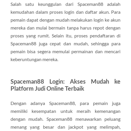
Salah satu keunggulan dari Spaceman88 adalah
kemudahan dalam proses login dan daftar akun. Para
pemain dapat dengan mudah melakukan login ke akun
mereka dan mulai bermain tanpa harus repot dengan
proses yang rumit. Selain itu, proses pendaftaran di
Spaceman88 juga cepat dan mudah, sehingga para
pemain bisa segera memulai permainan dan mencari
keberuntungan mereka.
Spaceman88 Login: Akses Mudah ke
Platform Judi Online Terbaik
Dengan adanya Spaceman88, para pemain juga
memiliki kesempatan untuk meraih kemenangan
dengan mudah. Spaceman88 menawarkan peluang
menang yang besar dan jackpot yang melimpah,