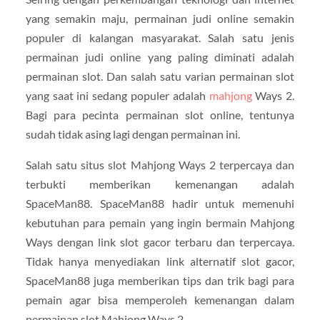
yang semakin maju, permainan judi online semakin
populer di kalangan masyarakat. Salah satu jenis
permainan judi online yang paling diminati adalah
permainan slot. Dan salah satu varian permainan slot
yang saat ini sedang populer adalah
mahjong
Ways 2.
Bagi para pecinta permainan slot online, tentunya
sudah tidak asing lagi dengan permainan ini.
Salah satu situs slot Mahjong Ways 2 terpercaya dan
terbukti memberikan kemenangan adalah
SpaceMan88. SpaceMan88 hadir untuk memenuhi
kebutuhan para pemain yang ingin bermain Mahjong
Ways dengan link slot gacor terbaru dan terpercaya.
Tidak hanya menyediakan link alternatif slot gacor,
SpaceMan88 juga memberikan tips dan trik bagi para
pemain agar bisa memperoleh kemenangan dalam
permainan slot Mahjong Ways 2.