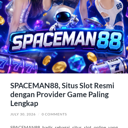
SPACEMAN88, Situs Slot Resmi
dengan Provider Game Paling
Lengkap
JULY 30, 2026
/
0 COMMENTS
SPACEMAN88 hadir sebagai situs slot online yang