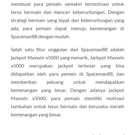
membuat para pemain semakin termotivasi untuk
terus bermain dan mencari keberuntungan. Dengan
strategi bermain yang tepat dan keberuntungan yang
ada, para pemain dapat menuju kemenangan di
Spaceman88 dengan mudah.
Salah satu fitur unggulan dari Spaceman88 adalah
jackpot Maxwin x5000 yang menarik. Jackpot Maxwin
x5000 merupakan jackpot terbesar yang bisa
didapatkan oleh para pemain di Spaceman88, dan
memberikan peluang untuk mendapatkan
kemenangan yang besar. Dengan adanya jackpot
Maxwin x5000, para pemain memiliki motivasi
tambahan untuk terus bermain dan berusaha meraih
kemenangan yang besar.