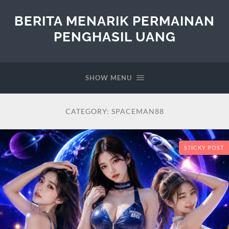
BERITA MENARIK PERMAINAN
PENGHASIL UANG
SHOW MENU
CATEGORY:
SPACEMAN88
STICKY POST