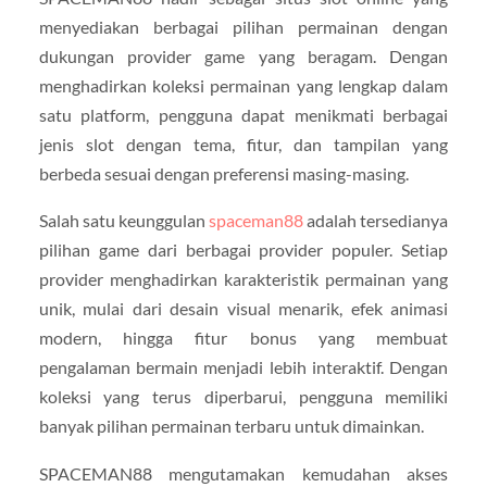
menyediakan berbagai pilihan permainan dengan
dukungan provider game yang beragam. Dengan
menghadirkan koleksi permainan yang lengkap dalam
satu platform, pengguna dapat menikmati berbagai
jenis slot dengan tema, fitur, dan tampilan yang
berbeda sesuai dengan preferensi masing-masing.
Salah satu keunggulan
spaceman88
adalah tersedianya
pilihan game dari berbagai provider populer. Setiap
provider menghadirkan karakteristik permainan yang
unik, mulai dari desain visual menarik, efek animasi
modern, hingga fitur bonus yang membuat
pengalaman bermain menjadi lebih interaktif. Dengan
koleksi yang terus diperbarui, pengguna memiliki
banyak pilihan permainan terbaru untuk dimainkan.
SPACEMAN88 mengutamakan kemudahan akses