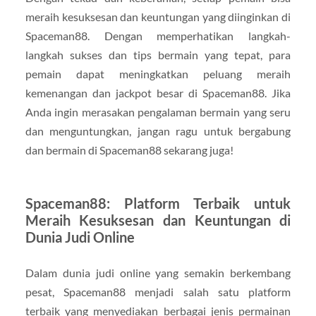
meraih kesuksesan dan keuntungan yang diinginkan di
Spaceman88. Dengan memperhatikan langkah-
langkah sukses dan tips bermain yang tepat, para
pemain dapat meningkatkan peluang meraih
kemenangan dan jackpot besar di Spaceman88. Jika
Anda ingin merasakan pengalaman bermain yang seru
dan menguntungkan, jangan ragu untuk bergabung
dan bermain di Spaceman88 sekarang juga!
Spaceman88: Platform Terbaik untuk
Meraih Kesuksesan dan Keuntungan di
Dunia Judi Online
Dalam dunia judi online yang semakin berkembang
pesat, Spaceman88 menjadi salah satu platform
terbaik yang menyediakan berbagai jenis permainan