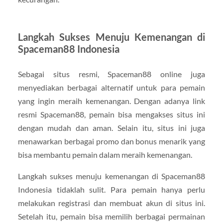
Langkah Sukses Menuju Kemenangan di
Spaceman88 Indonesia
Sebagai situs resmi, Spaceman88 online juga
menyediakan berbagai alternatif untuk para pemain
yang ingin meraih kemenangan. Dengan adanya link
resmi Spaceman88, pemain bisa mengakses situs ini
dengan mudah dan aman. Selain itu, situs ini juga
menawarkan berbagai promo dan bonus menarik yang
bisa membantu pemain dalam meraih kemenangan.
Langkah sukses menuju kemenangan di Spaceman88
Indonesia tidaklah sulit. Para pemain hanya perlu
melakukan registrasi dan membuat akun di situs ini.
Setelah itu, pemain bisa memilih berbagai permainan