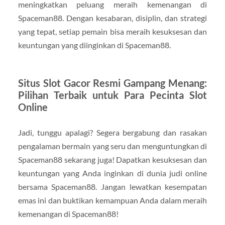
meningkatkan peluang meraih kemenangan di
Spaceman88. Dengan kesabaran, disiplin, dan strategi
yang tepat, setiap pemain bisa meraih kesuksesan dan
keuntungan yang diinginkan di Spaceman88.
Situs Slot Gacor Resmi Gampang Menang:
Pilihan Terbaik untuk Para Pecinta Slot
Online
Jadi, tunggu apalagi? Segera bergabung dan rasakan
pengalaman bermain yang seru dan menguntungkan di
Spaceman88 sekarang juga! Dapatkan kesuksesan dan
keuntungan yang Anda inginkan di dunia judi online
bersama Spaceman88. Jangan lewatkan kesempatan
emas ini dan buktikan kemampuan Anda dalam meraih
kemenangan di Spaceman88!