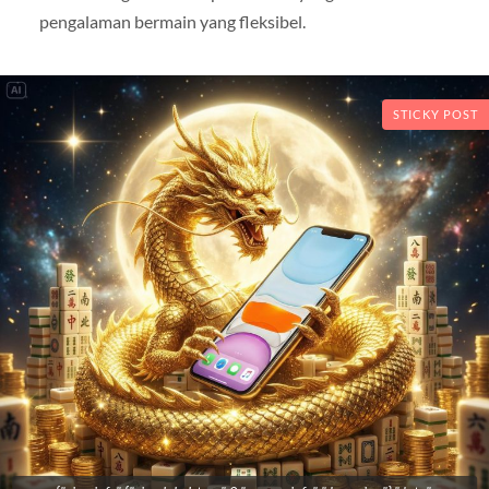
pengalaman bermain yang fleksibel.
STICKY POST