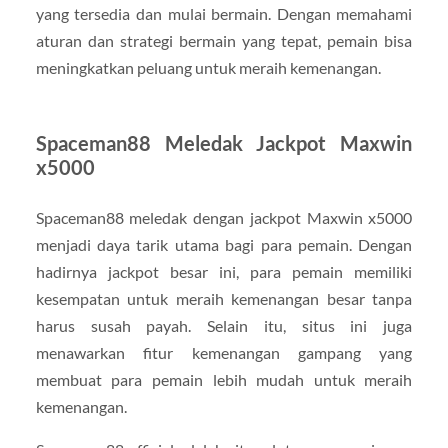
yang tersedia dan mulai bermain. Dengan memahami
aturan dan strategi bermain yang tepat, pemain bisa
meningkatkan peluang untuk meraih kemenangan.
Spaceman88 Meledak Jackpot Maxwin
x5000
Spaceman88 meledak dengan jackpot Maxwin x5000
menjadi daya tarik utama bagi para pemain. Dengan
hadirnya jackpot besar ini, para pemain memiliki
kesempatan untuk meraih kemenangan besar tanpa
harus susah payah. Selain itu, situs ini juga
menawarkan fitur kemenangan gampang yang
membuat para pemain lebih mudah untuk meraih
kemenangan.