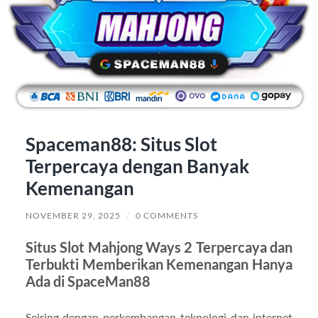
Spaceman88: Situs Slot
Terpercaya dengan Banyak
Kemenangan
NOVEMBER 29, 2025
/
0 COMMENTS
Situs Slot Mahjong Ways 2 Terpercaya dan
Terbukti Memberikan Kemenangan Hanya
Ada di SpaceMan88
Seiring dengan perkembangan teknologi dan internet