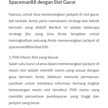
Spaceman88 dengan Slot Gacor
Namun, untuk bisa memenangkan jackpot di slot gacor
bet terbaik, Anda perlu memahami strategi dan teknik
bermain yang efektif. Berikut ini adalah beberapa
strategi jitu yang bisa Anda terapkan untuk
meningkatkan peluang Anda memenangkan jackpot di
spaceman88slotbet200.
1. Pilih Mesin Slot yang Sesuai
Salah satu kunci utama dalam memenangkan jackpot di
mesin slot adalah memilih mesin yang sesuai dengan
gaya bermain Anda. Sebelum memulai permainan,
pastikan untuk membaca informasi tentang tingkat
kemenangan mesin slot tersebut. Pilih mesin yang
memiliki persentase pembayaran yang tinggi dan
jackpot yang besar.