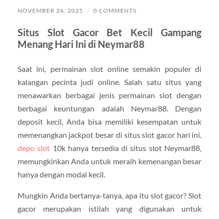
NOVEMBER 26, 2025
/
0 COMMENTS
Situs Slot Gacor Bet Kecil Gampang
Menang Hari Ini di Neymar88
Saat ini, permainan slot online semakin populer di
kalangan pecinta judi online. Salah satu situs yang
menawarkan berbagai jenis permainan slot dengan
berbagai keuntungan adalah Neymar88. Dengan
deposit kecil, Anda bisa memiliki kesempatan untuk
memenangkan jackpot besar di situs slot gacor hari ini.
depo slot
10k hanya tersedia di situs slot Neymar88,
memungkinkan Anda untuk meraih kemenangan besar
hanya dengan modal kecil.
Mungkin Anda bertanya-tanya, apa itu slot gacor? Slot
gacor merupakan istilah yang digunakan untuk