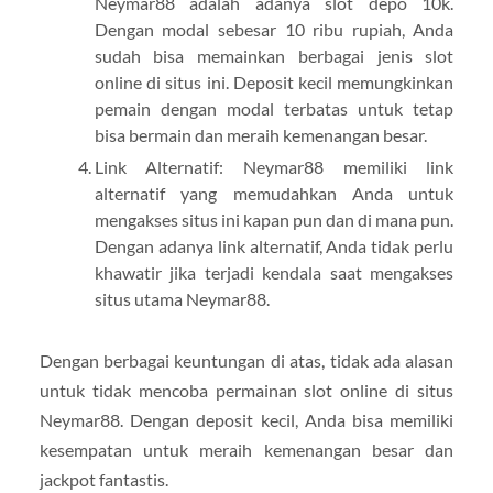
Neymar88 adalah adanya slot depo 10k.
Dengan modal sebesar 10 ribu rupiah, Anda
sudah bisa memainkan berbagai jenis slot
online di situs ini. Deposit kecil memungkinkan
pemain dengan modal terbatas untuk tetap
bisa bermain dan meraih kemenangan besar.
Link Alternatif: Neymar88 memiliki link
alternatif yang memudahkan Anda untuk
mengakses situs ini kapan pun dan di mana pun.
Dengan adanya link alternatif, Anda tidak perlu
khawatir jika terjadi kendala saat mengakses
situs utama Neymar88.
Dengan berbagai keuntungan di atas, tidak ada alasan
untuk tidak mencoba permainan slot online di situs
Neymar88. Dengan deposit kecil, Anda bisa memiliki
kesempatan untuk meraih kemenangan besar dan
jackpot fantastis.