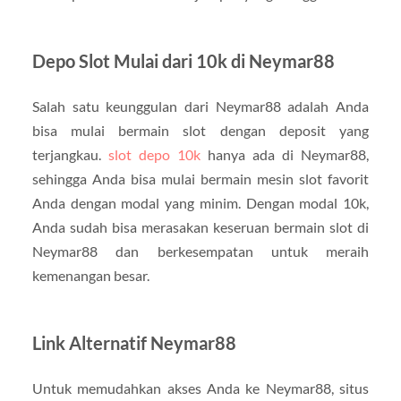
Depo Slot Mulai dari 10k di Neymar88
Salah satu keunggulan dari Neymar88 adalah Anda
bisa mulai bermain slot dengan deposit yang
terjangkau.
slot depo 10k
hanya ada di Neymar88,
sehingga Anda bisa mulai bermain mesin slot favorit
Anda dengan modal yang minim. Dengan modal 10k,
Anda sudah bisa merasakan keseruan bermain slot di
Neymar88 dan berkesempatan untuk meraih
kemenangan besar.
Link Alternatif Neymar88
Untuk memudahkan akses Anda ke Neymar88, situs