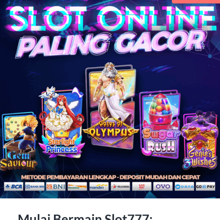
Mulai Bermain Slot777: