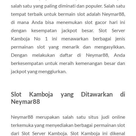
salah satu yang paling diminati dan populer. Salah satu
tempat terbaik untuk bermain slot adalah Neymar88,
di mana Anda bisa menemukan slot gacor hari ini
dengan kesempatan jackpot besar. Slot Server
Kamboja No 1 ini menawarkan berbagai jenis
permainan slot yang menarik dan mengasyikkan.
Dengan melakukan daftar di Neymar88, Anda
berkesempatan untuk meraih kemenangan besar dan
jackpot yang menggiurkan.
Slot Kamboja yang Ditawarkan di
Neymar88
Neymar88 merupakan salah satu situs judi online
terkemuka yang menyediakan berbagai permainan slot
dari Slot Server Kamboja. Slot Kamboja ini dikenal