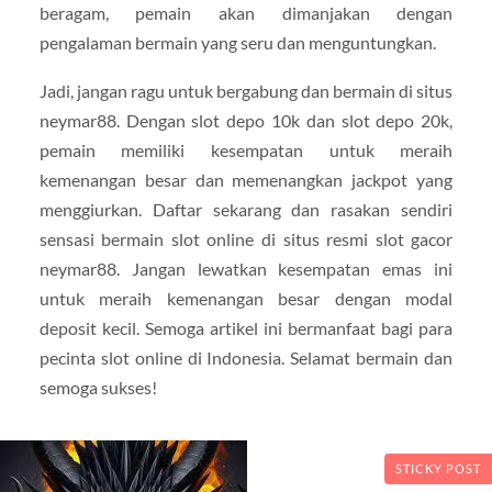
beragam, pemain akan dimanjakan dengan
pengalaman bermain yang seru dan menguntungkan.
Jadi, jangan ragu untuk bergabung dan bermain di situs
neymar88. Dengan slot depo 10k dan slot depo 20k,
pemain memiliki kesempatan untuk meraih
kemenangan besar dan memenangkan jackpot yang
menggiurkan. Daftar sekarang dan rasakan sendiri
sensasi bermain slot online di situs resmi slot gacor
neymar88. Jangan lewatkan kesempatan emas ini
untuk meraih kemenangan besar dengan modal
deposit kecil. Semoga artikel ini bermanfaat bagi para
pecinta slot online di Indonesia. Selamat bermain dan
semoga sukses!
STICKY POST