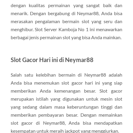
dengan kualitas permainan yang sangat baik dan
menarik. Dengan bergabung di Neymar88, Anda bisa
merasakan pengalaman bermain slot yang seru dan
menghibur. Slot Server Kamboja No 1 ini menawarkan
berbagai jenis permainan slot yang bisa Anda mainkan.
Slot Gacor Hari ini di Neymar88
Salah satu kelebihan bermain di Neymar88 adalah
Anda bisa menemukan slot gacor hari ini yang siap
memberikan Anda kemenangan besar. Slot gacor
merupakan istilah yang digunakan untuk mesin slot
yang sedang dalam masa keberuntungan tinggi dan
memberikan pembayaran besar. Dengan memainkan
slot gacor di Neymar88, Anda bisa mendapatkan
kesempatan untuk meraih jackpot yang menggiurkan.