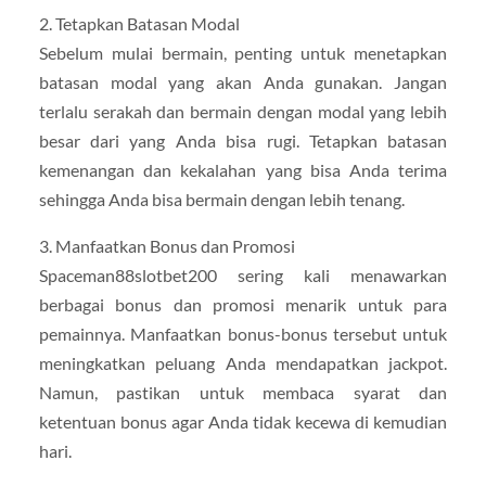
2. Tetapkan Batasan Modal
Sebelum mulai bermain, penting untuk menetapkan
batasan modal yang akan Anda gunakan. Jangan
terlalu serakah dan bermain dengan modal yang lebih
besar dari yang Anda bisa rugi. Tetapkan batasan
kemenangan dan kekalahan yang bisa Anda terima
sehingga Anda bisa bermain dengan lebih tenang.
3. Manfaatkan Bonus dan Promosi
Spaceman88slotbet200 sering kali menawarkan
berbagai bonus dan promosi menarik untuk para
pemainnya. Manfaatkan bonus-bonus tersebut untuk
meningkatkan peluang Anda mendapatkan jackpot.
Namun, pastikan untuk membaca syarat dan
ketentuan bonus agar Anda tidak kecewa di kemudian
hari.