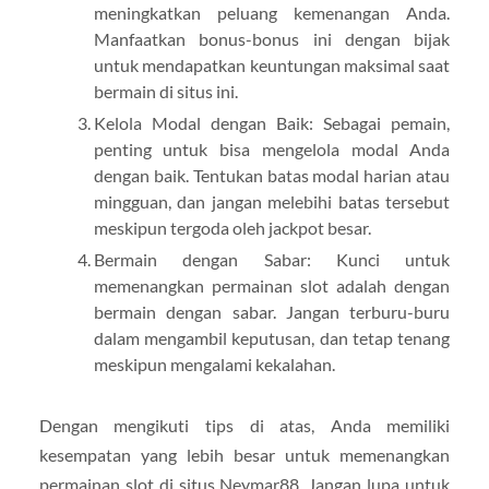
meningkatkan peluang kemenangan Anda.
Manfaatkan bonus-bonus ini dengan bijak
untuk mendapatkan keuntungan maksimal saat
bermain di situs ini.
Kelola Modal dengan Baik: Sebagai pemain,
penting untuk bisa mengelola modal Anda
dengan baik. Tentukan batas modal harian atau
mingguan, dan jangan melebihi batas tersebut
meskipun tergoda oleh jackpot besar.
Bermain dengan Sabar: Kunci untuk
memenangkan permainan slot adalah dengan
bermain dengan sabar. Jangan terburu-buru
dalam mengambil keputusan, dan tetap tenang
meskipun mengalami kekalahan.
Dengan mengikuti tips di atas, Anda memiliki
kesempatan yang lebih besar untuk memenangkan
permainan slot di situs Neymar88. Jangan lupa untuk