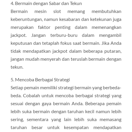
4. Bermain dengan Sabar dan Tekun
Bermain mesin slot memang membutuhkan
keberuntungan, namun kesabaran dan ketekunan juga
merupakan faktor penting dalam memenangkan
jackpot. Jangan terburu-buru dalam mengambil
keputusan dan tetaplah fokus saat bermain. Jika Anda
tidak mendapatkan jackpot dalam beberapa putaran,
jangan mudah menyerah dan teruslah bermain dengan
tekun.
5. Mencoba Berbagai Strategi
Setiap pemain memiliki strategi bermain yang berbeda-
beda. Cobalah untuk mencoba berbagai strategi yang
sesuai dengan gaya bermain Anda. Beberapa pemain
lebih suka bermain dengan taruhan kecil namun lebih
sering, sementara yang lain lebih suka memasang
taruhan besar untuk kesempatan mendapatkan