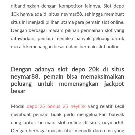
dibandingkan dengan kompetitor lainnya. Slot depo
10k hanya ada di situs neymar88, sehingga membuat
situs ini menjadi pilihan utama para pemain slot online.
Dengan berbagai macam pilihan permainan slot yang
ditawarkan, pemain memiliki banyak peluang untuk
meraih kemenangan besar dalam bermain slot online.
Dengan adanya slot depo 20k di situs
neymar88, pemain bisa memaksimalkan
peluang untuk memenangkan jackpot
besar
Modal
depo 25 bonus 25 heylink
yang relatif kecil
membuat pemain tidak perlu mengeluarkan banyak
uang untuk bermain slot online di situs neymar88.
Dengan berbagai macam fitur menarik dan tema yang