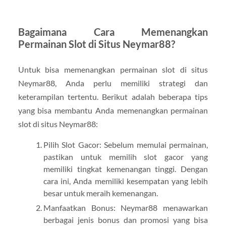
Bagaimana Cara Memenangkan
Permainan Slot di Situs Neymar88?
Untuk bisa memenangkan permainan slot di situs
Neymar88, Anda perlu memiliki strategi dan
keterampilan tertentu. Berikut adalah beberapa tips
yang bisa membantu Anda memenangkan permainan
slot di situs Neymar88:
Pilih Slot Gacor: Sebelum memulai permainan,
pastikan untuk memilih slot gacor yang
memiliki tingkat kemenangan tinggi. Dengan
cara ini, Anda memiliki kesempatan yang lebih
besar untuk meraih kemenangan.
Manfaatkan Bonus: Neymar88 menawarkan
berbagai jenis bonus dan promosi yang bisa