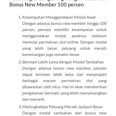
Bonus New Member 100 persen
Kesempatan Menggandakan Modal Awal
Dengan adanya bonus new member hingga 100
persen, pemain memiliki kesempatan untuk
menggandakan modal awalnya sebelum
memulai permainan slot online. Dengan modal
yang lebih besar, peluang untuk meraih
kemenangan juga semakin besar.
Bermain Lebih Lama dengan Modal Tambahan
Dengan adanya bonus new member, pemain
dapat bermain lebih lama dan menjelajahi
berbagai macam permainan slot yang
ditawarkan oleh situs. Hal ini akan memberikan
pengalaman bermain yang lebih menyenangkan
dan menarik.
Meningkatkan Peluang Meraih Jackpot Besar
Dengan modal tambahan dari bonus new