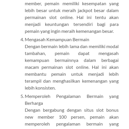
member, pemain memiliki kesempatan yang
lebih besar untuk meraih jackpot besar dalam
permainan slot online. Hal ini tentu akan
menjadi keuntungan tersendiri bagi para
pemain yang ingin meraih kemenangan besar.
Mengasah Kemampuan Bermain
Dengan bermain lebih lama dan memiliki modal
tambahan, pemain dapat mengasah
kemampuan bermainnya dalam berbagai
macam permainan slot online. Hal ini akan
membantu pemain untuk menjadi lebih
terampil dan menghasilkan kemenangan yang
lebih konsisten.
Memperoleh Pengalaman Bermain yang
Berharga
Dengan bergabung dengan situs slot bonus
new member 100 persen, pemain akan
memperoleh pengalaman bermain yang