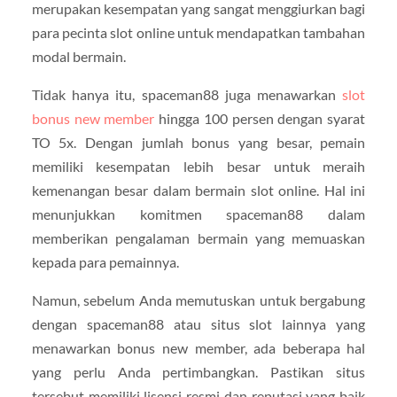
merupakan kesempatan yang sangat menggiurkan bagi
para pecinta slot online untuk mendapatkan tambahan
modal bermain.
Tidak hanya itu, spaceman88 juga menawarkan
slot
bonus new member
hingga 100 persen dengan syarat
TO 5x. Dengan jumlah bonus yang besar, pemain
memiliki kesempatan lebih besar untuk meraih
kemenangan besar dalam bermain slot online. Hal ini
menunjukkan komitmen spaceman88 dalam
memberikan pengalaman bermain yang memuaskan
kepada para pemainnya.
Namun, sebelum Anda memutuskan untuk bergabung
dengan spaceman88 atau situs slot lainnya yang
menawarkan bonus new member, ada beberapa hal
yang perlu Anda pertimbangkan. Pastikan situs
tersebut memiliki lisensi resmi dan reputasi yang baik