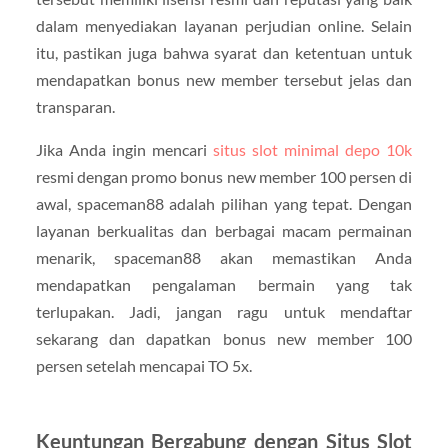
dalam menyediakan layanan perjudian online. Selain
itu, pastikan juga bahwa syarat dan ketentuan untuk
mendapatkan bonus new member tersebut jelas dan
transparan.
Jika Anda ingin mencari
situs slot minimal depo 10k
resmi dengan promo bonus new member 100 persen di
awal, spaceman88 adalah pilihan yang tepat. Dengan
layanan berkualitas dan berbagai macam permainan
menarik, spaceman88 akan memastikan Anda
mendapatkan pengalaman bermain yang tak
terlupakan. Jadi, jangan ragu untuk mendaftar
sekarang dan dapatkan bonus new member 100
persen setelah mencapai TO 5x.
Keuntungan Bergabung dengan Situs Slot