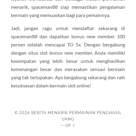
menarik, spaceman88 siap memastikan pengalaman
bermain yang memuaskan bagi para pemainnya.
Jadi, jangan ragu untuk mendaftar sekarang di
spaceman88 dan dapatkan bonus new member 100
persen setelah mencapai TO 5x. Dengan bergabung
dengan situs slot bonus new member, Anda memiliki
kesempatan yang lebih besar untuk menghasilkan
kemenangan besar dan merasakan sensasi bermain
yang tak terlupakan. Ayo bergabung sekarang dan raih
kesuksesan dalam bermain slot online!
© 2026
BERITA MENARIK PERMAINAN PENGHASIL
UANG
—
UP ↑