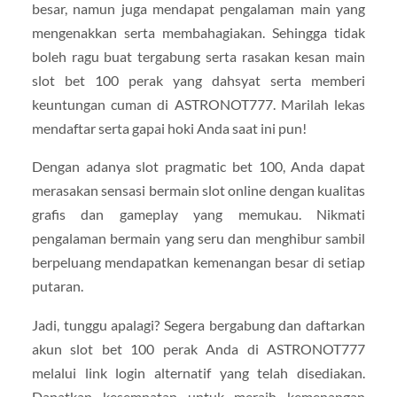
besar, namun juga mendapat pengalaman main yang
mengenakkan serta membahagiakan. Sehingga tidak
boleh ragu buat tergabung serta rasakan kesan main
slot bet 100 perak yang dahsyat serta memberi
keuntungan cuman di ASTRONOT777. Marilah lekas
mendaftar serta gapai hoki Anda saat ini pun!
Dengan adanya slot pragmatic bet 100, Anda dapat
merasakan sensasi bermain slot online dengan kualitas
grafis dan gameplay yang memukau. Nikmati
pengalaman bermain yang seru dan menghibur sambil
berpeluang mendapatkan kemenangan besar di setiap
putaran.
Jadi, tunggu apalagi? Segera bergabung dan daftarkan
akun slot bet 100 perak Anda di ASTRONOT777
melalui link login alternatif yang telah disediakan.
Dapatkan kesempatan untuk meraih kemenangan