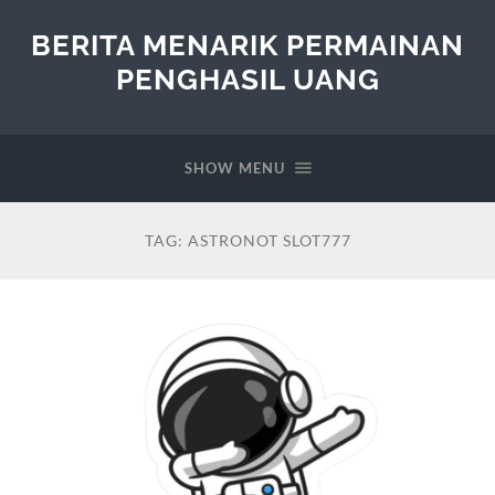
BERITA MENARIK PERMAINAN
PENGHASIL UANG
SHOW MENU
TAG:
ASTRONOT SLOT777