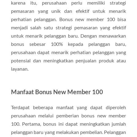
karena itu, perusahaan perlu memiliki strategi
pemasaran yang unik dan efektif untuk menarik
perhatian pelanggan. Bonus new member 100 bisa
menjadi salah satu strategi pemasaran yang efektif
untuk menarik pelanggan baru. Dengan menawarkan
bonus sebesar 100% kepada pelanggan baru,
perusahaan dapat menarik perhatian pelanggan yang
potensial dan meningkatkan penjualan produk atau
layanan.
Manfaat Bonus New Member 100
Terdapat beberapa manfaat yang dapat diperoleh
perusahaan melalui pemberian bonus new member
100. Pertama, bonus ini dapat meningkatkan jumlah
pelanggan baru yang melakukan pembelian. Pelanggan