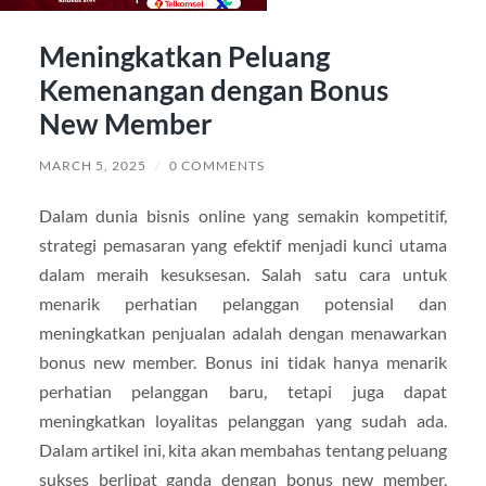
Meningkatkan Peluang
Kemenangan dengan Bonus
New Member
MARCH 5, 2025
/
0 COMMENTS
Dalam dunia bisnis online yang semakin kompetitif,
strategi pemasaran yang efektif menjadi kunci utama
dalam meraih kesuksesan. Salah satu cara untuk
menarik perhatian pelanggan potensial dan
meningkatkan penjualan adalah dengan menawarkan
bonus new member. Bonus ini tidak hanya menarik
perhatian pelanggan baru, tetapi juga dapat
meningkatkan loyalitas pelanggan yang sudah ada.
Dalam artikel ini, kita akan membahas tentang peluang
sukses berlipat ganda dengan bonus new member,