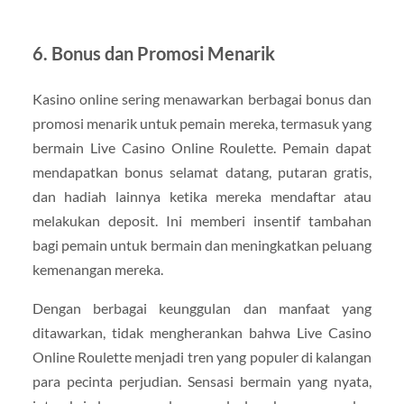
6. Bonus dan Promosi Menarik
Kasino online sering menawarkan berbagai bonus dan
promosi menarik untuk pemain mereka, termasuk yang
bermain Live Casino Online Roulette. Pemain dapat
mendapatkan bonus selamat datang, putaran gratis,
dan hadiah lainnya ketika mereka mendaftar atau
melakukan deposit. Ini memberi insentif tambahan
bagi pemain untuk bermain dan meningkatkan peluang
kemenangan mereka.
Dengan berbagai keunggulan dan manfaat yang
ditawarkan, tidak mengherankan bahwa Live Casino
Online Roulette menjadi tren yang populer di kalangan
para pecinta perjudian. Sensasi bermain yang nyata,