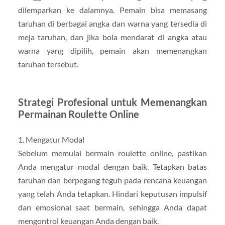
dilemparkan ke dalamnya. Pemain bisa memasang
taruhan di berbagai angka dan warna yang tersedia di
meja taruhan, dan jika bola mendarat di angka atau
warna yang dipilih, pemain akan memenangkan
taruhan tersebut.
Strategi Profesional untuk Memenangkan
Permainan Roulette Online
1. Mengatur Modal
Sebelum memulai bermain roulette online, pastikan
Anda mengatur modal dengan baik. Tetapkan batas
taruhan dan berpegang teguh pada rencana keuangan
yang telah Anda tetapkan. Hindari keputusan impulsif
dan emosional saat bermain, sehingga Anda dapat
mengontrol keuangan Anda dengan baik.