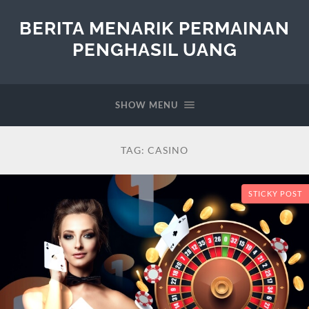
BERITA MENARIK PERMAINAN
PENGHASIL UANG
SHOW MENU
TAG:
CASINO
STICKY POST