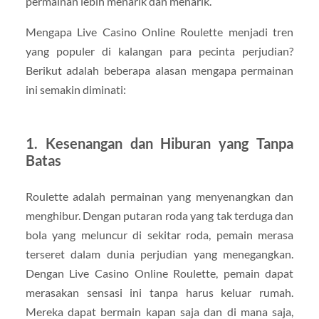
permainan lebih menarik dan menarik.
Mengapa Live Casino Online Roulette menjadi tren
yang populer di kalangan para pecinta perjudian?
Berikut adalah beberapa alasan mengapa permainan
ini semakin diminati:
1. Kesenangan dan Hiburan yang Tanpa
Batas
Roulette adalah permainan yang menyenangkan dan
menghibur. Dengan putaran roda yang tak terduga dan
bola yang meluncur di sekitar roda, pemain merasa
terseret dalam dunia perjudian yang menegangkan.
Dengan Live Casino Online Roulette, pemain dapat
merasakan sensasi ini tanpa harus keluar rumah.
Mereka dapat bermain kapan saja dan di mana saja,