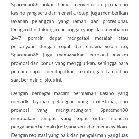
Spaceman88 bukan hanya menyediakan permainan
kasino yang seru dan menarik, tetapi juga memberikan
layanan pelanggan yang ramah dan profesional.
Dengan tim dukungan pelanggan yang siap membantu
24/7, pemain dapat mengatasi masalah atau
pertanyaan dengan cepat dan efisien. Selain itu,
Spaceman88 juga menawarkan berbagai macam
promosi dan bonus yang menggiurkan, sehingga para
pemain dapat mendapatkan keuntungan tambahan
saat bermain di situs ini.
Dengan berbagai macam permainan kasino yang
menarik, layanan pelanggan yang profesional, dan
promosi yang menguntungkan, Spaceman88
merupakan tempat yang tepat untuk mencari
pengalaman bermain judi yang seru dan mengasyikkan.
Dengan reputasi yang baik dan pengalaman yang luas