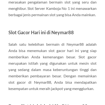
merasakan pengalaman bermain slot yang seru dan
menghibur. Slot Server Kamboja No 1 ini menawarkan
berbagai jenis permainan slot yang bisa Anda mainkan.
Slot Gacor Hari ini di Neymar88
Salah satu kelebihan bermain di Neymar88 adalah
Anda bisa menemukan slot gacor hari ini yang siap
memberikan Anda kemenangan besar. Slot gacor
merupakan istilah yang digunakan untuk mesin slot
yang sedang dalam masa keberuntungan tinggi dan
memberikan pembayaran besar. Dengan memainkan
slot gacor di Neymar88, Anda bisa mendapatkan
kesempatan untuk meraih jackpot yang menggiurkan.