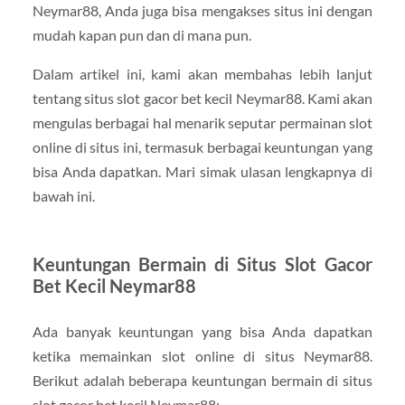
Neymar88, Anda juga bisa mengakses situs ini dengan
mudah kapan pun dan di mana pun.
Dalam artikel ini, kami akan membahas lebih lanjut
tentang situs slot gacor bet kecil Neymar88. Kami akan
mengulas berbagai hal menarik seputar permainan slot
online di situs ini, termasuk berbagai keuntungan yang
bisa Anda dapatkan. Mari simak ulasan lengkapnya di
bawah ini.
Keuntungan Bermain di Situs Slot Gacor
Bet Kecil Neymar88
Ada banyak keuntungan yang bisa Anda dapatkan
ketika memainkan slot online di situs Neymar88.
Berikut adalah beberapa keuntungan bermain di situs
slot gacor bet kecil Neymar88: