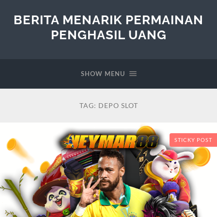
BERITA MENARIK PERMAINAN
PENGHASIL UANG
SHOW MENU
TAG:
DEPO SLOT
STICKY POST