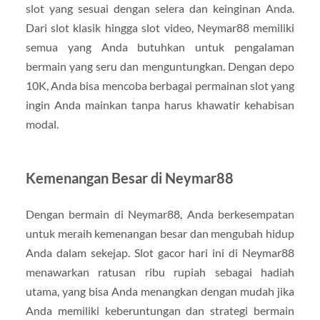
slot yang sesuai dengan selera dan keinginan Anda.
Dari slot klasik hingga slot video, Neymar88 memiliki
semua yang Anda butuhkan untuk pengalaman
bermain yang seru dan menguntungkan. Dengan depo
10K, Anda bisa mencoba berbagai permainan slot yang
ingin Anda mainkan tanpa harus khawatir kehabisan
modal.
Kemenangan Besar di Neymar88
Dengan bermain di Neymar88, Anda berkesempatan
untuk meraih kemenangan besar dan mengubah hidup
Anda dalam sekejap. Slot gacor hari ini di Neymar88
menawarkan ratusan ribu rupiah sebagai hadiah
utama, yang bisa Anda menangkan dengan mudah jika
Anda memiliki keberuntungan dan strategi bermain