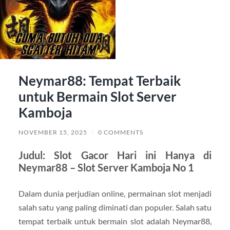
Neymar88: Tempat Terbaik
untuk Bermain Slot Server
Kamboja
NOVEMBER 15, 2025
/
0 COMMENTS
Judul: Slot Gacor Hari ini Hanya di
Neymar88 – Slot Server Kamboja No 1
Dalam dunia perjudian online, permainan slot menjadi
salah satu yang paling diminati dan populer. Salah satu
tempat terbaik untuk bermain slot adalah Neymar88,