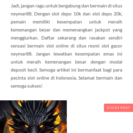
Jadi, jangan ragu untuk bergabung dan bermain di situs
neymar88. Dengan slot depo 10k dan slot depo 20k,
pemain memiliki kesempatan untuk meraih
kemenangan besar dan memenangkan jackpot yang
menggiurkan. Daftar sekarang dan rasakan sendiri
sensasi bermain slot online di situs resmi slot gacor
neymar88. Jangan lewatkan kesempatan emas ini
untuk meraih kemenangan besar dengan modal
deposit kecil. Semoga artikel ini bermanfaat bagi para
pecinta slot online di Indonesia. Selamat bermain dan
semoga sukses!
STICKY POST