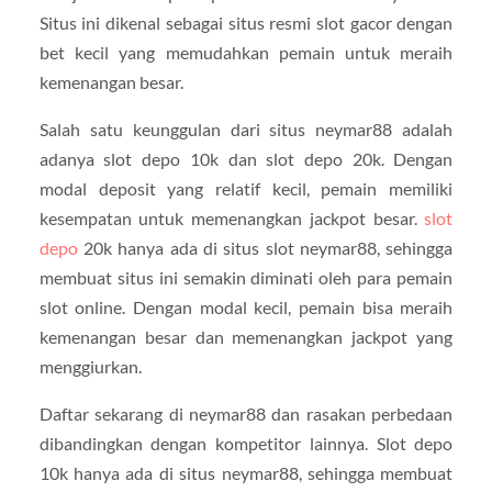
Situs ini dikenal sebagai situs resmi slot gacor dengan
bet kecil yang memudahkan pemain untuk meraih
kemenangan besar.
Salah satu keunggulan dari situs neymar88 adalah
adanya slot depo 10k dan slot depo 20k. Dengan
modal deposit yang relatif kecil, pemain memiliki
kesempatan untuk memenangkan jackpot besar.
slot
depo
20k hanya ada di situs slot neymar88, sehingga
membuat situs ini semakin diminati oleh para pemain
slot online. Dengan modal kecil, pemain bisa meraih
kemenangan besar dan memenangkan jackpot yang
menggiurkan.
Daftar sekarang di neymar88 dan rasakan perbedaan
dibandingkan dengan kompetitor lainnya. Slot depo
10k hanya ada di situs neymar88, sehingga membuat