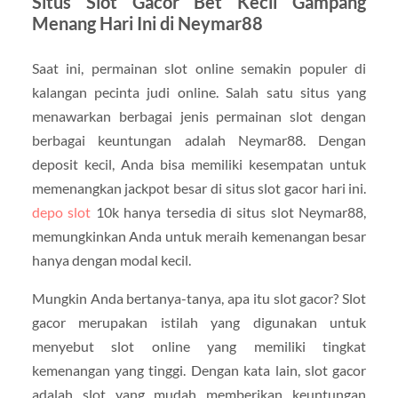
Situs Slot Gacor Bet Kecil Gampang
Menang Hari Ini di Neymar88
Saat ini, permainan slot online semakin populer di
kalangan pecinta judi online. Salah satu situs yang
menawarkan berbagai jenis permainan slot dengan
berbagai keuntungan adalah Neymar88. Dengan
deposit kecil, Anda bisa memiliki kesempatan untuk
memenangkan jackpot besar di situs slot gacor hari ini.
depo slot
10k hanya tersedia di situs slot Neymar88,
memungkinkan Anda untuk meraih kemenangan besar
hanya dengan modal kecil.
Mungkin Anda bertanya-tanya, apa itu slot gacor? Slot
gacor merupakan istilah yang digunakan untuk
menyebut slot online yang memiliki tingkat
kemenangan yang tinggi. Dengan kata lain, slot gacor
adalah slot yang mudah memberikan keuntungan