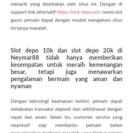
menarik yang disediakan oleh situs ini. Dengan di
support link alternatif
https://slot-depo.net/
resmi slot
gacor, pemain dapat dengan mudah mengakses situs
ini tanpa masalah.
Slot depo 10k dan slot depo 20k di
Neymar88 tidak hanya memberikan
kesempatan untuk meraih kemenangan
besar, tetapi juga menawarkan
pengalaman bermain yang aman dan
nyaman
Dengan teknologi keamanan terkini, pemain dapat
melakukan transaksi deposit dan withdrawal dengan
cepat dan aman. Selain itu, customer service yang
responsif siap membantu pemain dalam
menyelesaikan berbagai masalah yang timbul selama