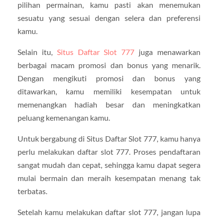
pilihan permainan, kamu pasti akan menemukan
sesuatu yang sesuai dengan selera dan preferensi
kamu.
Selain itu,
Situs Daftar Slot 777
juga menawarkan
berbagai macam promosi dan bonus yang menarik.
Dengan mengikuti promosi dan bonus yang
ditawarkan, kamu memiliki kesempatan untuk
memenangkan hadiah besar dan meningkatkan
peluang kemenangan kamu.
Untuk bergabung di Situs Daftar Slot 777, kamu hanya
perlu melakukan daftar slot 777. Proses pendaftaran
sangat mudah dan cepat, sehingga kamu dapat segera
mulai bermain dan meraih kesempatan menang tak
terbatas.
Setelah kamu melakukan daftar slot 777, jangan lupa