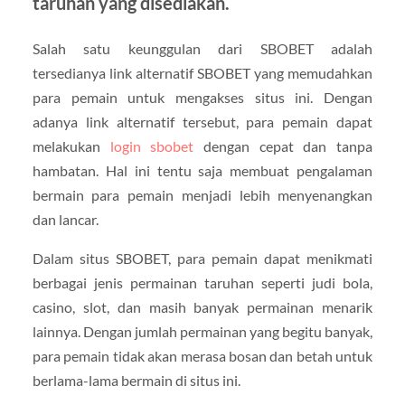
taruhan yang disediakan.
Salah satu keunggulan dari SBOBET adalah
tersedianya link alternatif SBOBET yang memudahkan
para pemain untuk mengakses situs ini. Dengan
adanya link alternatif tersebut, para pemain dapat
melakukan
login sbobet
dengan cepat dan tanpa
hambatan. Hal ini tentu saja membuat pengalaman
bermain para pemain menjadi lebih menyenangkan
dan lancar.
Dalam situs SBOBET, para pemain dapat menikmati
berbagai jenis permainan taruhan seperti judi bola,
casino, slot, dan masih banyak permainan menarik
lainnya. Dengan jumlah permainan yang begitu banyak,
para pemain tidak akan merasa bosan dan betah untuk
berlama-lama bermain di situs ini.