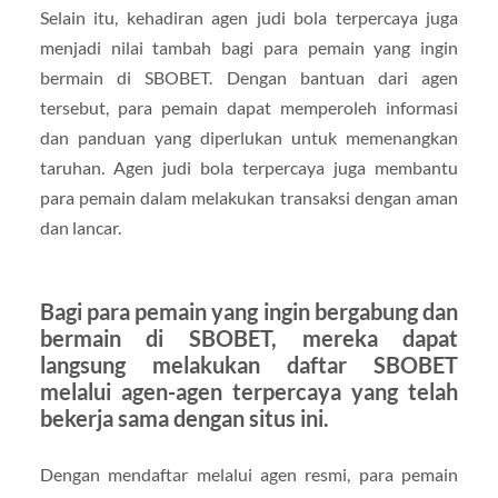
Selain itu, kehadiran agen judi bola terpercaya juga
menjadi nilai tambah bagi para pemain yang ingin
bermain di SBOBET. Dengan bantuan dari agen
tersebut, para pemain dapat memperoleh informasi
dan panduan yang diperlukan untuk memenangkan
taruhan. Agen judi bola terpercaya juga membantu
para pemain dalam melakukan transaksi dengan aman
dan lancar.
Bagi para pemain yang ingin bergabung dan
bermain di SBOBET, mereka dapat
langsung melakukan daftar SBOBET
melalui agen-agen terpercaya yang telah
bekerja sama dengan situs ini.
Dengan mendaftar melalui agen resmi, para pemain