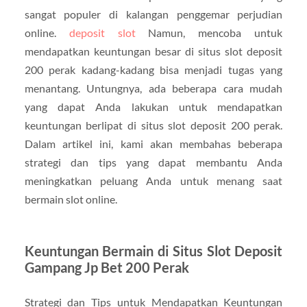
sangat populer di kalangan penggemar perjudian
online.
deposit slot
Namun, mencoba untuk
mendapatkan keuntungan besar di situs slot deposit
200 perak kadang-kadang bisa menjadi tugas yang
menantang. Untungnya, ada beberapa cara mudah
yang dapat Anda lakukan untuk mendapatkan
keuntungan berlipat di situs slot deposit 200 perak.
Dalam artikel ini, kami akan membahas beberapa
strategi dan tips yang dapat membantu Anda
meningkatkan peluang Anda untuk menang saat
bermain slot online.
Keuntungan Bermain di Situs Slot Deposit
Gampang Jp Bet 200 Perak
Strategi dan Tips untuk Mendapatkan Keuntungan