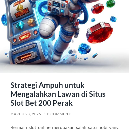
Strategi Ampuh untuk
Mengalahkan Lawan di Situs
Slot Bet 200 Perak
MARCH 23, 2025
/
0 COMMENTS
Bermain slot online merupakan salah satu hobi yang