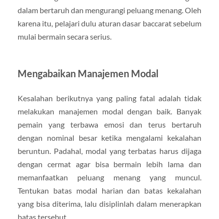
dalam bertaruh dan mengurangi peluang menang. Oleh
karena itu, pelajari dulu aturan dasar baccarat sebelum
mulai bermain secara serius.
Mengabaikan Manajemen Modal
Kesalahan berikutnya yang paling fatal adalah tidak
melakukan manajemen modal dengan baik. Banyak
pemain yang terbawa emosi dan terus bertaruh
dengan nominal besar ketika mengalami kekalahan
beruntun. Padahal, modal yang terbatas harus dijaga
dengan cermat agar bisa bermain lebih lama dan
memanfaatkan peluang menang yang muncul.
Tentukan batas modal harian dan batas kekalahan
yang bisa diterima, lalu disiplinlah dalam menerapkan
batas tersebut.