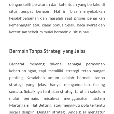
dengan teliti peraturan dan ketentuan yang berlaku di
situs tempat bermain. Hal ini bisa menyebabkan
kesalahpahaman dan masalah saat proses penarikan
kemenangan atau klaim bonus. Selalu baca syarat dan
ketentuan sebelum mulai bermain di situs baru.
Bermain Tanpa Strategi yang Jelas
Baccarat memang dikenal sebagai permainan
keberuntungan, tapi memiliki strategi tetap sangat
penting. Kesalahan umum adalah bermain tanpa
strategi yang jelas, hanya mengandalkan feeling
semata. Sebaiknya tentukan strategi taruhan sebelum
mulai bermain, misalnya menggunakan sistem
Martingale, Flat Betting, atau mengikuti pola tertentu
secara disiplin. Dengan strategi, Anda bisa mengatur