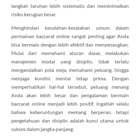
langkah taruhan lebih sistematis dan meminimalkan
risiko kerugian besar.
Menghindari kesalahan-kesalahan umum dalam
permainan baccarat online sangat penting agar Anda
bisa bermain dengan lebih efektif dan menyenangkan.
Mulai dari memahami aturan dasar, melakukan
manajemen modal yang disiplin, tidak terlalu
mengandalkan pola meja, memahami peluang, hingga
menjaga kondisi mental tetap prima. Dengan
memperhatikan hal-hal tersebut, peluang menang
Anda akan lebih besar dan pengalaman bermain
baccarat online menjadi lebih positif. Ingatlah selalu
bahwa keberuntungan memang berperan, tetapi
pengetahuan dan disiplin adalah kunci utama untuk
sukses dalam jangka panjang.