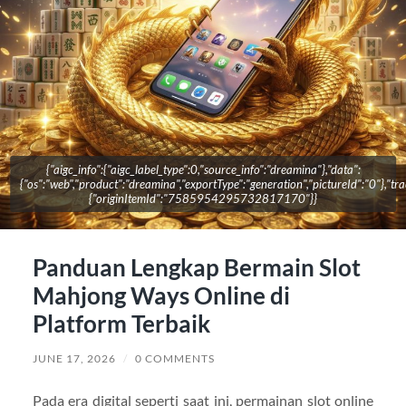
{"aigc_info":{"aigc_label_type":0,"source_info":"dreamina"},"data":
{"os":"web","product":"dreamina","exportType":"generation","pictureId":"0"},"tra
{"originItemId":"7585954295732817170"}}
Panduan Lengkap Bermain Slot
Mahjong Ways Online di
Platform Terbaik
JUNE 17, 2026
/
0 COMMENTS
Pada era digital seperti saat ini, permainan slot online