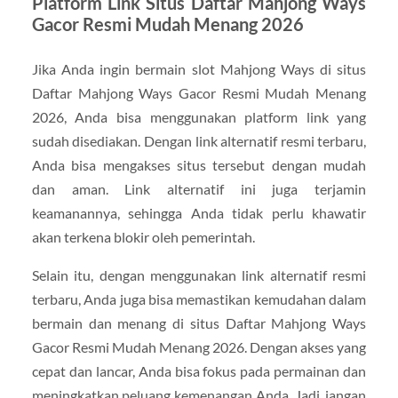
Platform Link Situs Daftar Mahjong Ways
Gacor Resmi Mudah Menang 2026
Jika Anda ingin bermain slot Mahjong Ways di situs
Daftar Mahjong Ways Gacor Resmi Mudah Menang
2026, Anda bisa menggunakan platform link yang
sudah disediakan. Dengan link alternatif resmi terbaru,
Anda bisa mengakses situs tersebut dengan mudah
dan aman. Link alternatif ini juga terjamin
keamanannya, sehingga Anda tidak perlu khawatir
akan terkena blokir oleh pemerintah.
Selain itu, dengan menggunakan link alternatif resmi
terbaru, Anda juga bisa memastikan kemudahan dalam
bermain dan menang di situs Daftar Mahjong Ways
Gacor Resmi Mudah Menang 2026. Dengan akses yang
cepat dan lancar, Anda bisa fokus pada permainan dan
meningkatkan peluang kemenangan Anda. Jadi, jangan