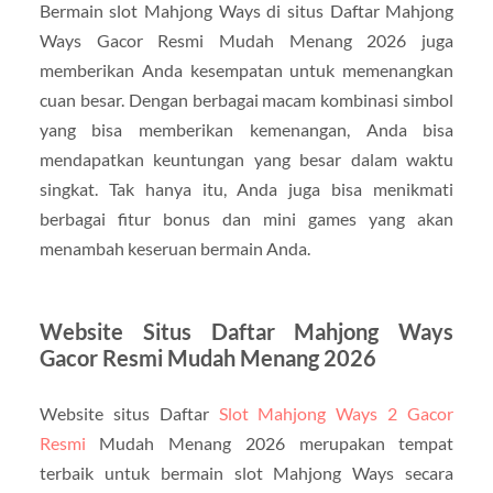
Bermain slot Mahjong Ways di situs Daftar Mahjong
Ways Gacor Resmi Mudah Menang 2026 juga
memberikan Anda kesempatan untuk memenangkan
cuan besar. Dengan berbagai macam kombinasi simbol
yang bisa memberikan kemenangan, Anda bisa
mendapatkan keuntungan yang besar dalam waktu
singkat. Tak hanya itu, Anda juga bisa menikmati
berbagai fitur bonus dan mini games yang akan
menambah keseruan bermain Anda.
Website Situs Daftar Mahjong Ways
Gacor Resmi Mudah Menang 2026
Website situs Daftar
Slot Mahjong Ways 2 Gacor
Resmi
Mudah Menang 2026 merupakan tempat
terbaik untuk bermain slot Mahjong Ways secara