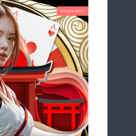
STICKY POST