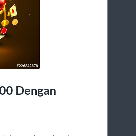
000 Dengan