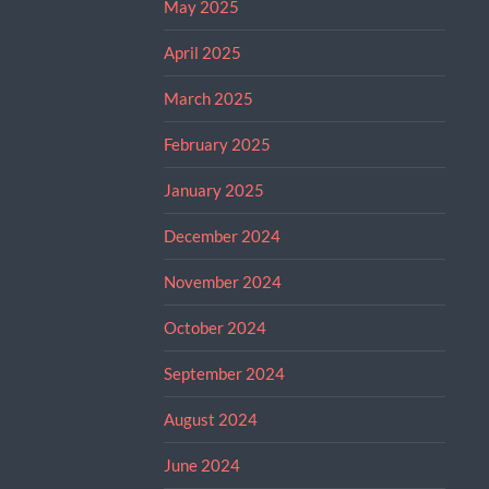
May 2025
April 2025
March 2025
February 2025
January 2025
December 2024
November 2024
October 2024
September 2024
August 2024
June 2024