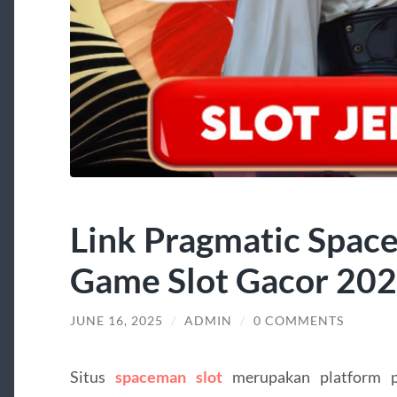
Link Pragmatic Spac
Game Slot Gacor 20
JUNE 16, 2025
/
ADMIN
/
0 COMMENTS
Situs
spaceman slot
merupakan platform p