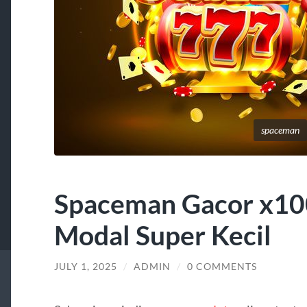
spaceman
Spaceman Gacor x1
Modal Super Kecil
JULY 1, 2025
/
ADMIN
/
0 COMMENTS