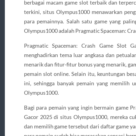
berbagai macam game slot terbaik dan terper
terkini, situs Olympus1000 menawarkan pen
para pemainnya. Salah satu game yang paling
Olympus1000 adalah Pragmatic Spaceman: Cra
Pragmatic Spaceman: Crash Game Slot Ga
menghadirkan tema luar angkasa dan petualan
menarik dan fitur-fitur bonus yang menarik, ga
pemain slot online. Selain itu, keuntungan be
ini, sehingga banyak pemain yang memilih un
Olympus1000.
Bagi para pemain yang ingin bermain game P
Gacor 2025 di situs Olympus1000, mereka cu
dan memilih game tersebut dari daftar game yan
para pemain sudah bisa merasakan sensasi berm