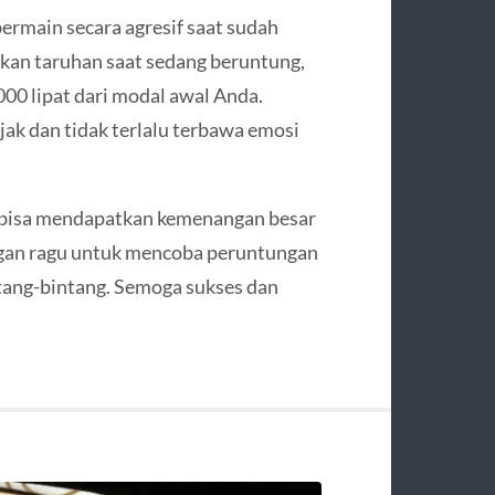
bermain secara agresif saat sudah
n taruhan saat sedang beruntung,
0 lipat dari modal awal Anda.
ak dan tidak terlalu terbawa emosi
da bisa mendapatkan kemenangan besar
angan ragu untuk mencoba peruntungan
ntang-bintang. Semoga sukses dan