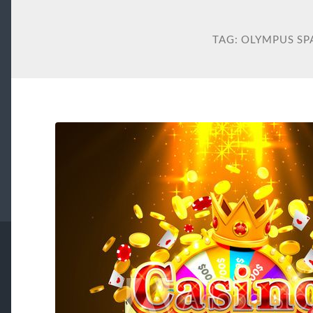
TAG:
OLYMPUS S