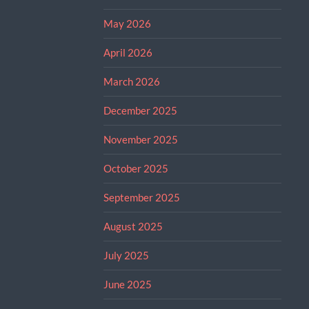
May 2026
April 2026
March 2026
December 2025
November 2025
October 2025
September 2025
August 2025
July 2025
June 2025