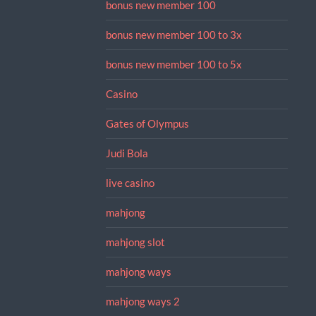
bonus new member 100
bonus new member 100 to 3x
bonus new member 100 to 5x
Casino
Gates of Olympus
Judi Bola
live casino
mahjong
mahjong slot
mahjong ways
mahjong ways 2