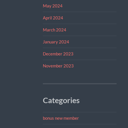
May 2024
April 2024
March 2024
January 2024
December 2023
November 2023
Categories
bonus new member