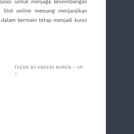
gulasi untuk menjaga keseimbangan
. Slot online memang menjanjikan
 dalam bermain tetap menjadi kunci
THEME BY
ANDERS NORÉN
—
UP
↑