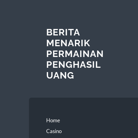
BERITA
MENARIK
PERMAINAN
PENGHASIL
UANG
Home
Casino