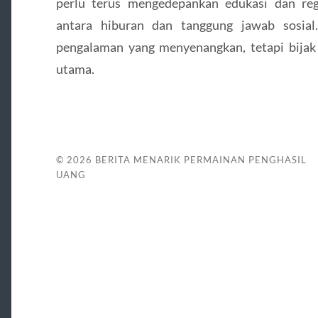
perlu terus mengedepankan edukasi dan re
antara hiburan dan tanggung jawab sosial
pengalaman yang menyenangkan, tetapi bijak
utama.
© 2026
BERITA MENARIK PERMAINAN PENGHASIL
UANG