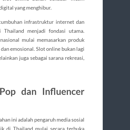
igital yang menghibur.
rtumbuhan infrastruktur internet dan
i Thailand menjadi fondasi utama.
ernasional mulai memasarkan produk
dan emosional. Slot online bukan lagi
lainkan juga sebagai sarana rekreasi,
Pop dan Influencer
han ini adalah pengaruh media sosial
lik di Thailand mulai secara terbuka