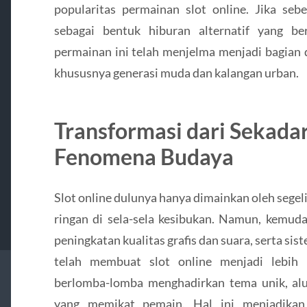
popularitas permainan slot online. Jika seb
sebagai bentuk hiburan alternatif yang ber
permainan ini telah menjelma menjadi bagian 
khususnya generasi muda dan kalangan urban.
Transformasi dari Sekada
Fenomena Budaya
Slot online dulunya hanya dimainkan oleh segel
ringan di sela-sela kesibukan. Namun, kemuda
peningkatan kualitas grafis dan suara, serta si
telah membuat slot online menjadi lebih
berlomba-lomba menghadirkan tema unik, alur
yang memikat pemain. Hal ini menjadikan