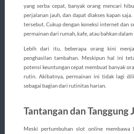
yang serba cepat, banyak orang mencari hibu
perjalanan jauh, dan dapat diakses kapan saja
tersebut. Cukup dengan koneksi internet dan 
permainan dari rumah, kafe, atau bahkan dalam 
Lebih dari itu, beberapa orang kini menj
penghasilan tambahan. Meskipun hal ini tetap
potensi keuntungan cepat membuat banyak ora
rutin. Akibatnya, permainan ini tidak lagi dil
sebagai bagian dari rutinitas harian.
Tantangan dan Tanggung J
Meski pertumbuhan slot online membawa b