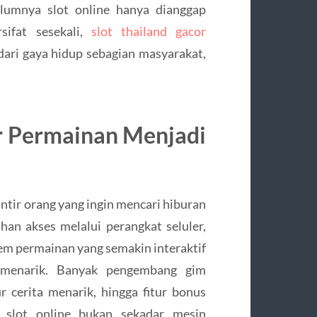
elumnya slot online hanya dianggap
sifat sesekali,
slot thailand gacor
dari gaya hidup sebagian masyarakat,
r Permainan Menjadi
intir orang yang ingin mencari hiburan
han akses melalui perangkat seluler,
stem permainan yang semakin interaktif
 menarik. Banyak pengembang gim
 cerita menarik, hingga fitur bonus
 slot online bukan sekadar mesin