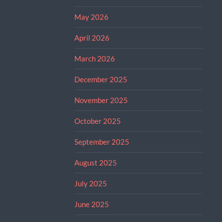
May 2026
April 2026
March 2026
December 2025
November 2025
October 2025
September 2025
August 2025
July 2025
June 2025