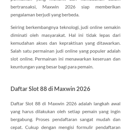
bertransaksi, Maxwin 2026 siap memberikan
pengalaman berjudi yang berbeda.
Seiring berkembangnya teknologi, judi online semakin
diminati oleh masyarakat. Hal ini tidak lepas dari
kemudahan akses dan kepraktisan yang ditawarkan.
Salah satu permainan judi online yang populer adalah
slot online. Permainan ini menawarkan keseruan dan
keuntungan yang besar bagi para pemain.
Daftar Slot 88 di Maxwin 2026
Daftar Slot 88 di Maxwin 2026 adalah langkah awal
yang harus dilakukan oleh setiap pemain yang ingin
bergabung. Proses pendaftaran sangat mudah dan
cepat. Cukup dengan mengisi formulir pendaftaran