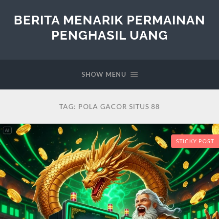
BERITA MENARIK PERMAINAN
PENGHASIL UANG
SHOW MENU
TAG:
POLA GACOR SITUS 88
STICKY POST