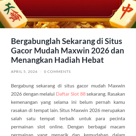
Bergabunglah Sekarang di Situs
Gacor Mudah Maxwin 2026 dan
Menangkan Hadiah Hebat
APRIL 5, 2026
/
0 COMMENTS
Bergabung sekarang di situs gacor mudah Maxwin
2026 dengan melalui
Daftar Slot 88
sekarang. Rasakan
kemenangan yang selama ini belum pernah kamu
rasakan di tempat lain. Situs Maxwin 2026 merupakan
salah satu tempat terbaik untuk para pecinta
permainan slot online. Dengan berbagai macam
permainan yang menarik dan kemudahan dalam