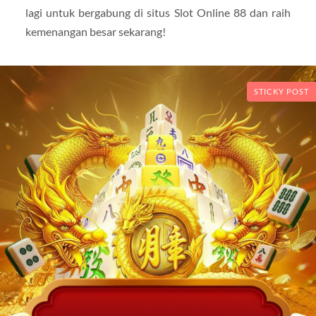
lagi untuk bergabung di situs Slot Online 88 dan raih
kemenangan besar sekarang!
STICKY POST