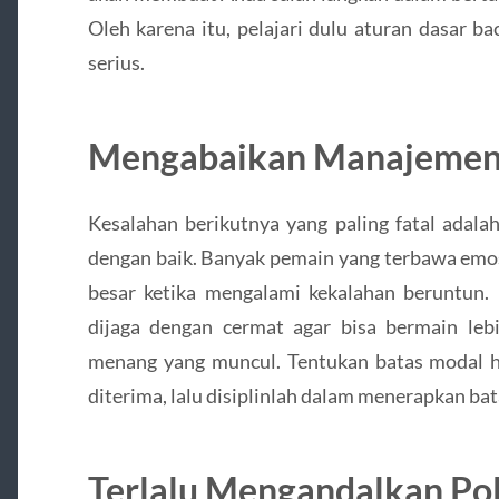
Oleh karena itu, pelajari dulu aturan dasar b
serius.
Mengabaikan Manajemen
Kesalahan berikutnya yang paling fatal adal
dengan baik. Banyak pemain yang terbawa emos
besar ketika mengalami kekalahan beruntun. 
dijaga dengan cermat agar bisa bermain le
menang yang muncul. Tentukan batas modal ha
diterima, lalu disiplinlah dalam menerapkan bat
Terlalu Mengandalkan Po