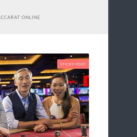
ACCARAT ONLINE
STICKY POST