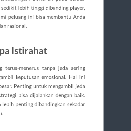
dikit lebih tinggi dibanding player,
ami peluang ini bisa membantu Anda
an rasional.
a Istirahat
g terus-menerus tanpa jeda sering
mbil keputusan emosional. Hal ini
besar. Penting untuk mengambil jeda
strategi bisa dijalankan dengan baik.
 lebih penting dibandingkan sekadar
u.