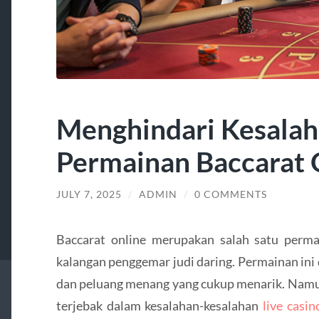
Menghindari Kesala
Permainan Baccarat 
JULY 7, 2025
/
ADMIN
/
0 COMMENTS
Baccarat online merupakan salah satu perma
kalangan penggemar judi daring. Permainan ini
dan peluang menang yang cukup menarik. Namu
terjebak dalam kesalahan-kesalahan
live casin