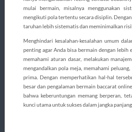
mulai bermain, misalnya menggunakan sist
mengikuti pola tertentu secara disiplin. Denga
taruhan lebih sistematis dan meminimalkan risi
Menghindari kesalahan-kesalahan umum dala
penting agar Anda bisa bermain dengan lebih 
memahami aturan dasar, melakukan manajemen 
mengandalkan pola meja, memahami peluang, h
prima. Dengan memperhatikan hal-hal terseb
besar dan pengalaman bermain baccarat online m
bahwa keberuntungan memang berperan, teta
kunci utama untuk sukses dalam jangka panjang