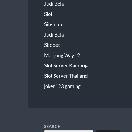
Judi Bola
Slot
Sitemap
Judi Bola
Sbobet
Mahjong Ways 2
Slot Server Kamboja
Slot Server Thailand
joker123 gaming
SEARCH