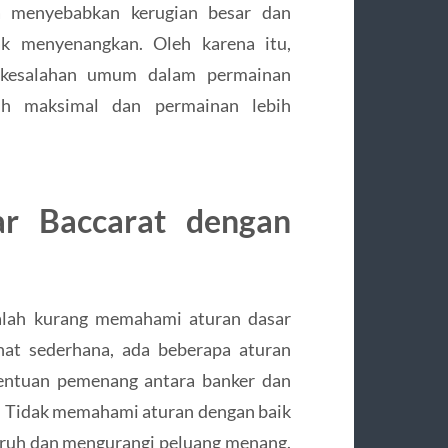
isa menyebabkan kerugian besar dan
k menyenangkan. Oleh karena itu,
 kesalahan umum dalam permainan
ih maksimal dan permainan lebih
r Baccarat dengan
dalah kurang memahami aturan dasar
hat sederhana, ada beberapa aturan
nentuan pemenang antara banker dan
k. Tidak memahami aturan dengan baik
ruh dan mengurangi peluang menang.