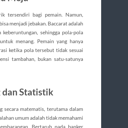
rik tersendiri bagi pemain. Namun,
 bisa menjadi jebakan. Baccarat adalah
 keberuntungan, sehingga pola-pola
ti untuk menang. Pemain yang hanya
si ketika pola tersebut tidak sesuai
rensi tambahan, bukan satu-satunya
dan Statistik
ng secara matematis, terutama dalam
 Kesalahan umum adalah tidak memahami
 sembarangan. Bertaruh pada banker