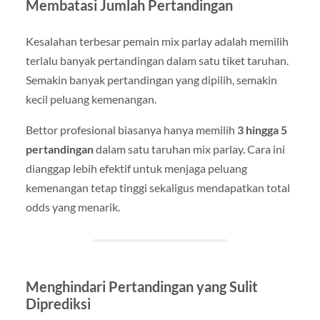
Membatasi Jumlah Pertandingan
Kesalahan terbesar pemain mix parlay adalah memilih
terlalu banyak pertandingan dalam satu tiket taruhan.
Semakin banyak pertandingan yang dipilih, semakin
kecil peluang kemenangan.
Bettor profesional biasanya hanya memilih
3 hingga 5
pertandingan
dalam satu taruhan mix parlay. Cara ini
dianggap lebih efektif untuk menjaga peluang
kemenangan tetap tinggi sekaligus mendapatkan total
odds yang menarik.
Menghindari Pertandingan yang Sulit
Diprediksi