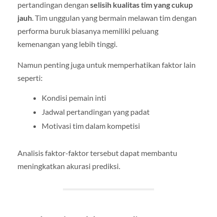
pertandingan dengan
selisih kualitas tim yang cukup
jauh
. Tim unggulan yang bermain melawan tim dengan
performa buruk biasanya memiliki peluang
kemenangan yang lebih tinggi.
Namun penting juga untuk memperhatikan faktor lain
seperti:
Kondisi pemain inti
Jadwal pertandingan yang padat
Motivasi tim dalam kompetisi
Analisis faktor-faktor tersebut dapat membantu
meningkatkan akurasi prediksi.