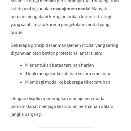
Selain strategi memilih pertandingan, faktor yang tidak
kalah penting adalah
manajemen modal
. Banyak
pemain mengalami kerugian bukan karena strategi
yang salah, tetapi karena pengelolaan modal yang
buruk.
Beberapa prinsip dasar manajemen modal yang sering
digunakan oleh bettor profesional antara lain:
Menentukan batas taruhan harian
Tidak mengejar kekalahan secara emosional
Membagi modal ke beberapa tiket taruhan
Dengan disiplin menerapkan manajemen modal,
pemain dapat menjaga kestabilan permainan dalam
jangka panjang.