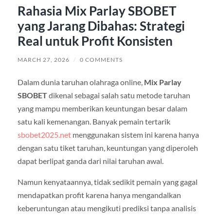
Rahasia Mix Parlay SBOBET
yang Jarang Dibahas: Strategi
Real untuk Profit Konsisten
MARCH 27, 2026
/
0 COMMENTS
Dalam dunia taruhan olahraga online,
Mix Parlay
SBOBET
dikenal sebagai salah satu metode taruhan
yang mampu memberikan keuntungan besar dalam
satu kali kemenangan. Banyak pemain tertarik
sbobet2025.net
menggunakan sistem ini karena hanya
dengan satu tiket taruhan, keuntungan yang diperoleh
dapat berlipat ganda dari nilai taruhan awal.
Namun kenyataannya, tidak sedikit pemain yang gagal
mendapatkan profit karena hanya mengandalkan
keberuntungan atau mengikuti prediksi tanpa analisis