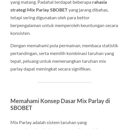
yang matang. Padahal terdapat beberapa
rahasia
strategi Mix Parlay SBOBET
yang jarang dibahas,
tetapi sering digunakan oleh para bettor
berpengalaman untuk memperoleh keuntungan secara
konsisten.
Dengan memahami pola permainan, membaca statistik
pertandingan, serta memilih kombinasi taruhan yang
tepat, peluang untuk memenangkan taruhan mix
parlay dapat meningkat secara signifikan.
Memahami Konsep Dasar Mix Parlay di
SBOBET
Mix Parlay adalah sistem taruhan yang