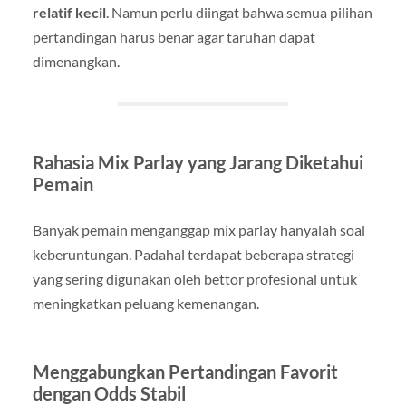
relatif kecil
. Namun perlu diingat bahwa semua pilihan
pertandingan harus benar agar taruhan dapat
dimenangkan.
Rahasia Mix Parlay yang Jarang Diketahui
Pemain
Banyak pemain menganggap mix parlay hanyalah soal
keberuntungan. Padahal terdapat beberapa strategi
yang sering digunakan oleh bettor profesional untuk
meningkatkan peluang kemenangan.
Menggabungkan Pertandingan Favorit
dengan Odds Stabil