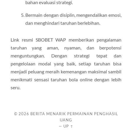
bahan evaluasi strategi.
Bermain dengan disiplin, mengendalikan emosi,
dan menghindari taruhan berlebihan.
Link resmi SBOBET WAP memberikan pengalaman
taruhan yang aman, nyaman, dan berpotensi
menguntungkan. Dengan strategi tepat dan
pengelolaan modal yang baik, setiap taruhan bisa
menjadi peluang meraih kemenangan maksimal sambil
menikmati sensasi taruhan bola online dengan lebih
seru.
© 2026
BERITA MENARIK PERMAINAN PENGHASIL
UANG
—
UP ↑