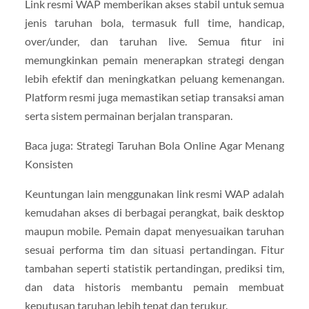
Link resmi WAP memberikan akses stabil untuk semua
jenis taruhan bola, termasuk full time, handicap,
over/under, dan taruhan live. Semua fitur ini
memungkinkan pemain menerapkan strategi dengan
lebih efektif dan meningkatkan peluang kemenangan.
Platform resmi juga memastikan setiap transaksi aman
serta sistem permainan berjalan transparan.
Baca juga: Strategi Taruhan Bola Online Agar Menang
Konsisten
Keuntungan lain menggunakan link resmi WAP adalah
kemudahan akses di berbagai perangkat, baik desktop
maupun mobile. Pemain dapat menyesuaikan taruhan
sesuai performa tim dan situasi pertandingan. Fitur
tambahan seperti statistik pertandingan, prediksi tim,
dan data historis membantu pemain membuat
keputusan taruhan lebih tepat dan terukur.