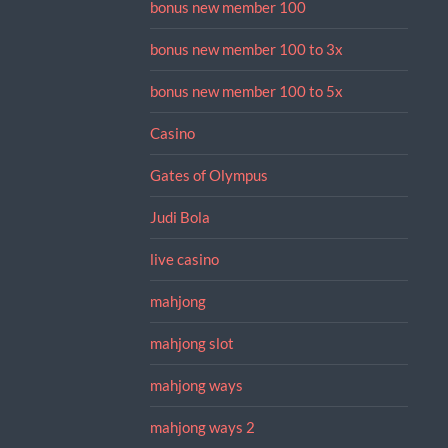
bonus new member 100
bonus new member 100 to 3x
bonus new member 100 to 5x
Casino
Gates of Olympus
Judi Bola
live casino
mahjong
mahjong slot
mahjong ways
mahjong ways 2