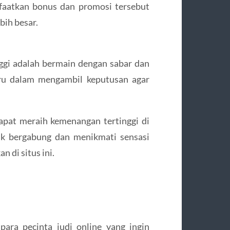
aatkan bonus dan promosi tersebut
ih besar.
gi adalah bermain dengan sabar dan
uru dalam mengambil keputusan agar
apat meraih kemenangan tertinggi di
uk bergabung dan menikmati sensasi
 di situs ini.
para pecinta judi online yang ingin