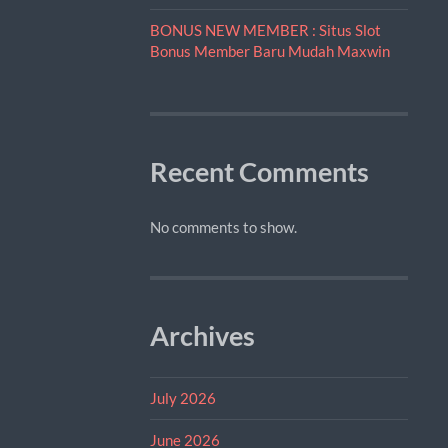
BONUS NEW MEMBER : Situs Slot
Bonus Member Baru Mudah Maxwin
Recent Comments
No comments to show.
Archives
July 2026
June 2026