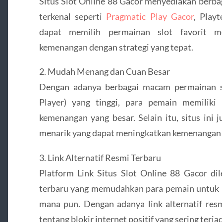
Situs Slot Online 88 Gacor menyediakan berbag
terkenal seperti
Pragmatic Play Gacor
, Play
dapat memilih permainan slot favorit m
kemenangan dengan strategi yang tepat.
2. Mudah Menang dan Cuan Besar
Dengan adanya berbagai macam permainan s
Player) yang tinggi, para pemain memilik
kemenangan yang besar. Selain itu, situs in
menarik yang dapat meningkatkan kemenangan 
3. Link Alternatif Resmi Terbaru
Platform Link Situs Slot Online 88 Gacor dil
terbaru yang memudahkan para pemain untuk m
mana pun. Dengan adanya link alternatif resm
tentang blokir internet positif yang sering terjad