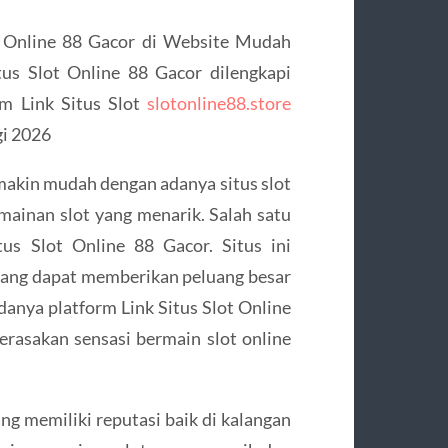
t Online 88 Gacor di Website Mudah
us Slot Online 88 Gacor dilengkapi
rm Link Situs Slot
slotonline88.store
gi 2026
semakin mudah dengan adanya situs slot
mainan slot yang menarik. Salah satu
tus Slot Online 88 Gacor. Situs ini
ang dapat memberikan peluang besar
anya platform Link Situs Slot Online
erasakan sensasi bermain slot online
ang memiliki reputasi baik di kalangan