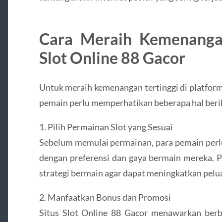
Cara Meraih Kemenangan
Slot Online 88 Gacor
Untuk meraih kemenangan tertinggi di platform 
pemain perlu memperhatikan beberapa hal beri
1. Pilih Permainan Slot yang Sesuai
Sebelum memulai permainan, para pemain perlu
dengan preferensi dan gaya bermain mereka. 
strategi bermain agar dapat meningkatkan pel
2. Manfaatkan Bonus dan Promosi
Situs Slot Online 88 Gacor menawarkan ber