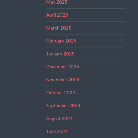
May 2025
April 2025
March 2025
February 2025
January 2025
December 2024
November 2024
October 2024
September 2024
August 2024
June 2024