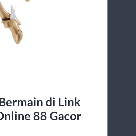
Bermain di Link
 Online 88 Gacor