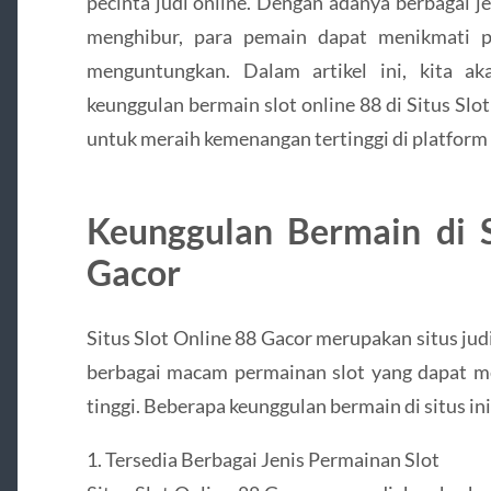
pecinta judi online. Dengan adanya berbagai j
menghibur, para pemain dapat menikmati 
menguntungkan. Dalam artikel ini, kita a
keunggulan bermain slot online 88 di Situs Sl
untuk meraih kemenangan tertinggi di platform L
Keunggulan Bermain di S
Gacor
Situs Slot Online 88 Gacor merupakan situs ju
berbagai macam permainan slot yang dapat 
tinggi. Beberapa keunggulan bermain di situs ini
1. Tersedia Berbagai Jenis Permainan Slot