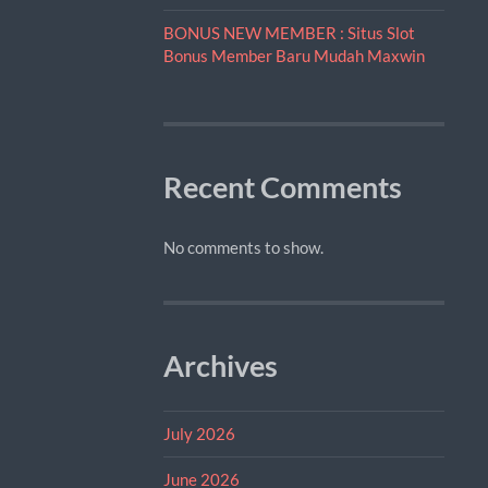
BONUS NEW MEMBER : Situs Slot
Bonus Member Baru Mudah Maxwin
Recent Comments
No comments to show.
Archives
July 2026
June 2026