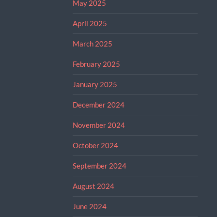
May 2025
April 2025
March 2025
February 2025
January 2025
December 2024
November 2024
October 2024
September 2024
August 2024
June 2024