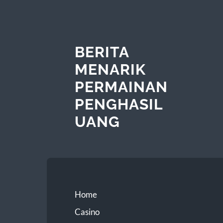
BERITA
MENARIK
PERMAINAN
PENGHASIL
UANG
Home
Casino