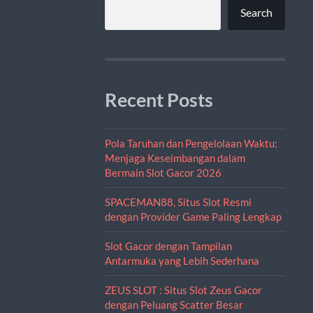
Search
Recent Posts
Pola Taruhan dan Pengelolaan Waktu:
Menjaga Keseimbangan dalam
Bermain Slot Gacor 2026
SPACEMAN88, Situs Slot Resmi
dengan Provider Game Paling Lengkap
Slot Gacor dengan Tampilan
Antarmuka yang Lebih Sederhana
ZEUS SLOT : Situs Slot Zeus Gacor
dengan Peluang Scatter Besar