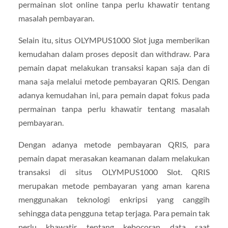
permainan slot online tanpa perlu khawatir tentang
masalah pembayaran.
Selain itu, situs OLYMPUS1000 Slot juga memberikan
kemudahan dalam proses deposit dan withdraw. Para
pemain dapat melakukan transaksi kapan saja dan di
mana saja melalui metode pembayaran QRIS. Dengan
adanya kemudahan ini, para pemain dapat fokus pada
permainan tanpa perlu khawatir tentang masalah
pembayaran.
Dengan adanya metode pembayaran QRIS, para
pemain dapat merasakan keamanan dalam melakukan
transaksi di situs OLYMPUS1000 Slot. QRIS
merupakan metode pembayaran yang aman karena
menggunakan teknologi enkripsi yang canggih
sehingga data pengguna tetap terjaga. Para pemain tak
perlu khawatir tentang kebocoran data saat