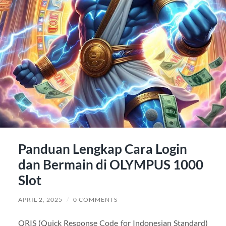
Panduan Lengkap Cara Login
dan Bermain di OLYMPUS 1000
Slot
APRIL 2, 2025
/
0 COMMENTS
QRIS (Quick Response Code for Indonesian Standard)