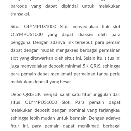
barcode yang dapat dipindai untuk melakukan
transaksi.
Situs OLYMPUS1000 Slot menyediakan link slot
OLYMPUS1000 yang dapat diakses oleh para
pengguna. Dengan adanya link tersebut, para pemain
dapat dengan mudah mengakses berbagai permainan
slot yang ditawarkan oleh situs ini. Selain itu, situs ini
juga menyediakan deposit minimal 5K QRIS, sehingga
para pemain dapat menikmati permainan tanpa perlu
melakukan deposit yang besar.
Depo QRIS 5K menjadi salah satu fitur unggulan dari
situs OLYMPUS1000 Slot. Para pemain dapat
melakukan deposit dengan nominal yang terjangkau
sehingga lebih mudah untuk bermain. Dengan adanya
fitur ini, para pemain dapat menikmati berbagai