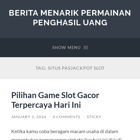
BERITA MENARIK PERMAINAN
PENGHASIL UANG
SHOW MENU
TAG:
SITUS PASJACKPOT SLOT
Pilihan Game Slot Gacor
Terpercaya Hari Ini
JANUARY 3, 2024
/
0 COMMENTS
/
STICKY
Ketika kamu coba beragam macam usaha di dalam
menentukan kemenangan slot rtp live hari ini di judi