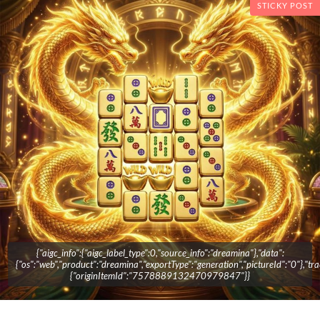
STICKY POST
{"aigc_info":{"aigc_label_type":0,"source_info":"dreamina"},"data":
{"os":"web","product":"dreamina","exportType":"generation","pictureId":"0"},"tra
{"originItemId":"7578889132470979847"}}