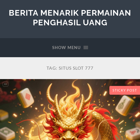
BERITA MENARIK PERMAINAN
PENGHASIL UANG
SHOW MENU
TAG:
SITUS SLOT 777
STICKY POST