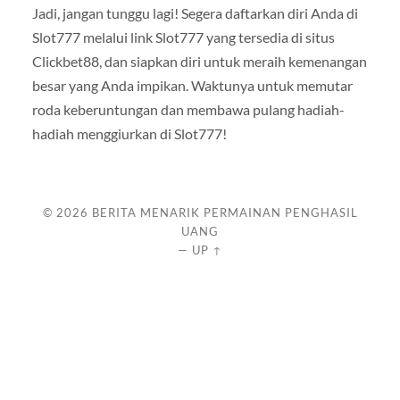
Jadi, jangan tunggu lagi! Segera daftarkan diri Anda di
Slot777 melalui link Slot777 yang tersedia di situs
Clickbet88, dan siapkan diri untuk meraih kemenangan
besar yang Anda impikan. Waktunya untuk memutar
roda keberuntungan dan membawa pulang hadiah-
hadiah menggiurkan di Slot777!
© 2026
BERITA MENARIK PERMAINAN PENGHASIL
UANG
—
UP ↑