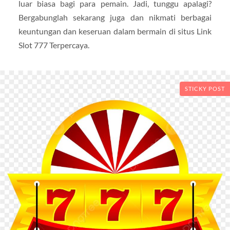
luar biasa bagi para pemain. Jadi, tunggu apalagi?
Bergabunglah sekarang juga dan nikmati berbagai
keuntungan dan keseruan dalam bermain di situs Link
Slot 777 Terpercaya.
STICKY POST