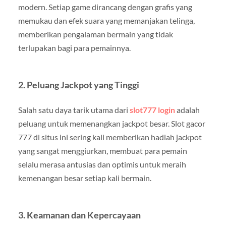
modern. Setiap game dirancang dengan grafis yang
memukau dan efek suara yang memanjakan telinga,
memberikan pengalaman bermain yang tidak
terlupakan bagi para pemainnya.
2. Peluang Jackpot yang Tinggi
Salah satu daya tarik utama dari
slot777 login
adalah
peluang untuk memenangkan jackpot besar. Slot gacor
777 di situs ini sering kali memberikan hadiah jackpot
yang sangat menggiurkan, membuat para pemain
selalu merasa antusias dan optimis untuk meraih
kemenangan besar setiap kali bermain.
3. Keamanan dan Kepercayaan