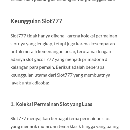
Keunggulan Slot777
Slot777 tidak hanya dikenal karena koleksi permainan
slotnya yang lengkap, tetapi juga karena kesempatan
untuk meraih kemenangan besar, terutama dengan
adanya slot gacor 777 yang menjadi primadona di
kalangan para pemain. Berikut adalah beberapa
keunggulan utama dari Slot777 yang membuatnya
layak untuk dicoba:
1. Koleksi Permainan Slot yang Luas
Slot777 menyajikan berbagai tema permainan slot
yang menarik mulai dari tema klasik hingga yang paling