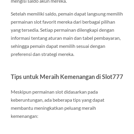
mengisi saldo akun mereka.
Setelah memiliki saldo, pemain dapat langsung memilih
permainan slot favorit mereka dari berbagai pilihan
yang tersedia. Setiap permainan dilengkapi dengan
informasi tentang aturan main dan tabel pembayaran,
sehingga pemain dapat memilih sesuai dengan
preferensi dan strategi mereka.
Tips untuk Meraih Kemenangan di Slot777
Meskipun permainan slot didasarkan pada
keberuntungan, ada beberapa tips yang dapat
membantu meningkatkan peluang meraih
kemenangan: