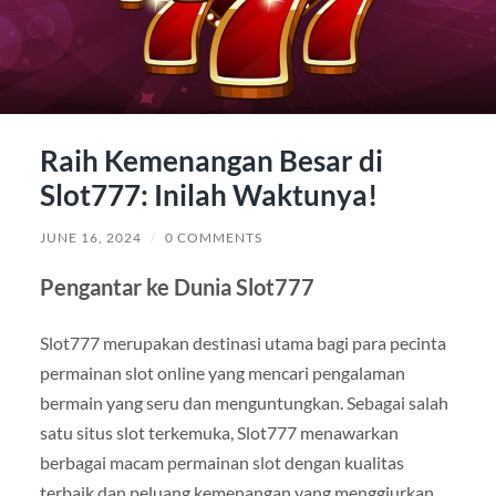
Raih Kemenangan Besar di
Slot777: Inilah Waktunya!
JUNE 16, 2024
/
0 COMMENTS
Pengantar ke Dunia Slot777
Slot777 merupakan destinasi utama bagi para pecinta
permainan slot online yang mencari pengalaman
bermain yang seru dan menguntungkan. Sebagai salah
satu situs slot terkemuka, Slot777 menawarkan
berbagai macam permainan slot dengan kualitas
terbaik dan peluang kemenangan yang menggiurkan.