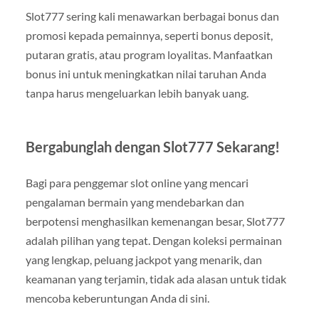
Slot777 sering kali menawarkan berbagai bonus dan
promosi kepada pemainnya, seperti bonus deposit,
putaran gratis, atau program loyalitas. Manfaatkan
bonus ini untuk meningkatkan nilai taruhan Anda
tanpa harus mengeluarkan lebih banyak uang.
Bergabunglah dengan Slot777 Sekarang!
Bagi para penggemar slot online yang mencari
pengalaman bermain yang mendebarkan dan
berpotensi menghasilkan kemenangan besar, Slot777
adalah pilihan yang tepat. Dengan koleksi permainan
yang lengkap, peluang jackpot yang menarik, dan
keamanan yang terjamin, tidak ada alasan untuk tidak
mencoba keberuntungan Anda di sini.