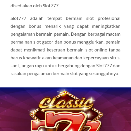
disediakan oleh Slot777.
Slot777 adalah tempat bermain slot profesional
dengan bonus menarik yang dapat meningkatkan
pengalaman bermain pemain. Dengan berbagai macam
permainan slot gacor dan bonus menggiurkan, pemain
dapat menikmati keseruan bermain slot online tanpa
harus khawatir akan keamanan dan kepercayaan situs.
Jadi, jangan ragu untuk bergabung dengan Slot777 dan
rasakan pengalaman bermain slot yang sesungguhnya!