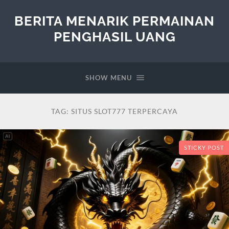
BERITA MENARIK PERMAINAN
PENGHASIL UANG
SHOW MENU
TAG:
SITUS SLOT777 TERPERCAYA
STICKY POST