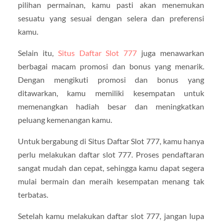
pilihan permainan, kamu pasti akan menemukan
sesuatu yang sesuai dengan selera dan preferensi
kamu.
Selain itu,
Situs Daftar Slot 777
juga menawarkan
berbagai macam promosi dan bonus yang menarik.
Dengan mengikuti promosi dan bonus yang
ditawarkan, kamu memiliki kesempatan untuk
memenangkan hadiah besar dan meningkatkan
peluang kemenangan kamu.
Untuk bergabung di Situs Daftar Slot 777, kamu hanya
perlu melakukan daftar slot 777. Proses pendaftaran
sangat mudah dan cepat, sehingga kamu dapat segera
mulai bermain dan meraih kesempatan menang tak
terbatas.
Setelah kamu melakukan daftar slot 777, jangan lupa