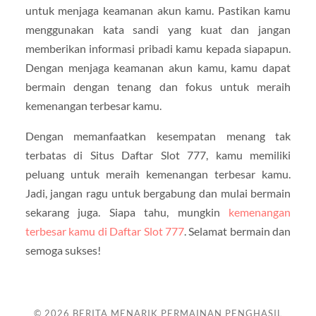
untuk menjaga keamanan akun kamu. Pastikan kamu
menggunakan kata sandi yang kuat dan jangan
memberikan informasi pribadi kamu kepada siapapun.
Dengan menjaga keamanan akun kamu, kamu dapat
bermain dengan tenang dan fokus untuk meraih
kemenangan terbesar kamu.
Dengan memanfaatkan kesempatan menang tak
terbatas di Situs Daftar Slot 777, kamu memiliki
peluang untuk meraih kemenangan terbesar kamu.
Jadi, jangan ragu untuk bergabung dan mulai bermain
sekarang juga. Siapa tahu, mungkin
kemenangan
terbesar kamu di Daftar Slot 777
. Selamat bermain dan
semoga sukses!
© 2026
BERITA MENARIK PERMAINAN PENGHASIL