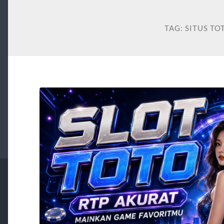
TAG:
SITUS TO