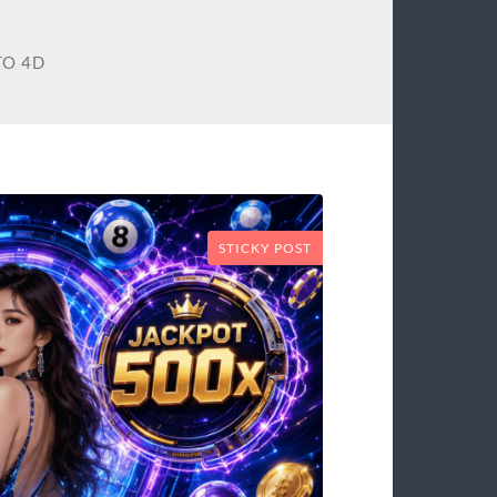
TO 4D
STICKY POST