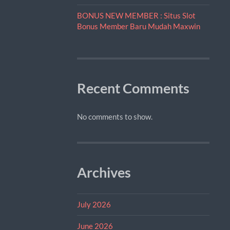
BONUS NEW MEMBER : Situs Slot
Bonus Member Baru Mudah Maxwin
Recent Comments
No comments to show.
Archives
July 2026
June 2026