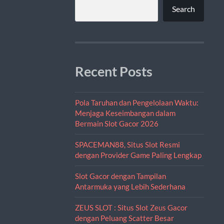
Search
Recent Posts
Pola Taruhan dan Pengelolaan Waktu:
Menjaga Keseimbangan dalam
Bermain Slot Gacor 2026
SPACEMAN88, Situs Slot Resmi
dengan Provider Game Paling Lengkap
Slot Gacor dengan Tampilan
Antarmuka yang Lebih Sederhana
ZEUS SLOT : Situs Slot Zeus Gacor
dengan Peluang Scatter Besar