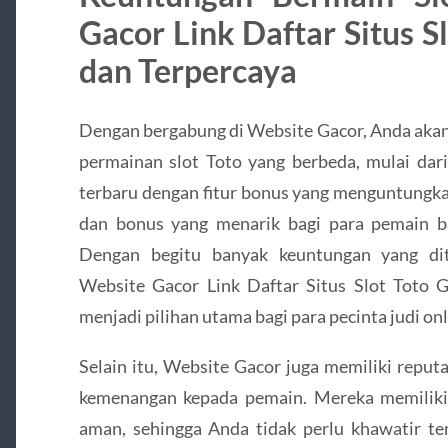
Gacor Link Daftar Situs S
dan Terpercaya
Dengan bergabung di Website Gacor, Anda akan
permainan slot Toto yang berbeda, mulai dar
terbaru dengan fitur bonus yang menguntungk
dan bonus yang menarik bagi para pemain 
Dengan begitu banyak keuntungan yang dit
Website Gacor Link Daftar Situs Slot Toto 
menjadi pilihan utama bagi para pecinta judi onl
Selain itu, Website Gacor juga memiliki repu
kemenangan kepada pemain. Mereka memiliki
aman, sehingga Anda tidak perlu khawatir 