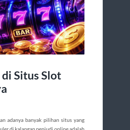
i Situs Slot
ya
an adanya banyak pilihan situs yang
uler di kalangan penjudi online adalah