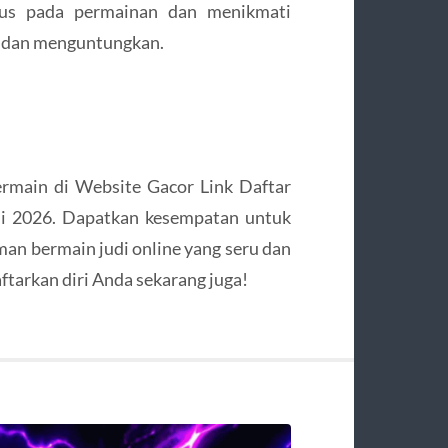
kus pada permainan dan menikmati
n dan menguntungkan.
ermain di Website Gacor Link Daftar
di 2026. Dapatkan kesempatan untuk
an bermain judi online yang seru dan
ftarkan diri Anda sekarang juga!