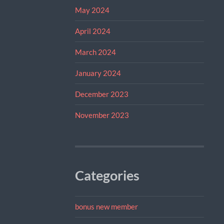
May 2024
April 2024
March 2024
January 2024
December 2023
November 2023
Categories
bonus new member