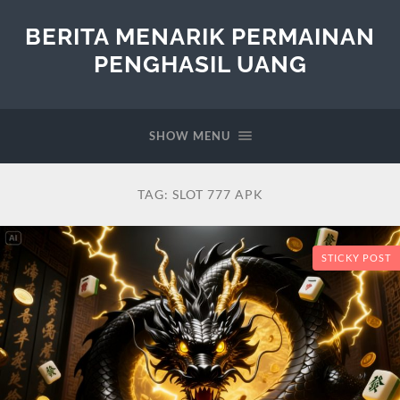
BERITA MENARIK PERMAINAN
PENGHASIL UANG
SHOW MENU
TAG:
SLOT 777 APK
STICKY POST