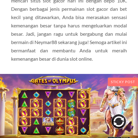
mencari situs slot gacor hari ini dengan depo 10K.
Dengan berbagai jenis permainan slot gacor dan bet
kecil yang ditawarkan, Anda bisa merasakan sensasi
kemenangan besar tanpa harus mengeluarkan modal
besar. Jadi, jangan ragu untuk bergabung dan mulai
bermain di Neymar88 sekarang juga! Semoga artikel ini
bermanfaat dan membantu Anda untuk meraih
kemenangan besar di dunia slot online.
STICKY POST