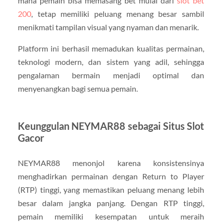
mana pemain bisa memasang bet mulai dari
slot bet
200
, tetap memiliki peluang menang besar sambil
menikmati tampilan visual yang nyaman dan menarik.
Platform ini berhasil memadukan kualitas permainan,
teknologi modern, dan sistem yang adil, sehingga
pengalaman bermain menjadi optimal dan
menyenangkan bagi semua pemain.
Keunggulan NEYMAR88 sebagai Situs Slot
Gacor
NEYMAR88 menonjol karena konsistensinya
menghadirkan permainan dengan Return to Player
(RTP) tinggi, yang memastikan peluang menang lebih
besar dalam jangka panjang. Dengan RTP tinggi,
pemain memiliki kesempatan untuk meraih