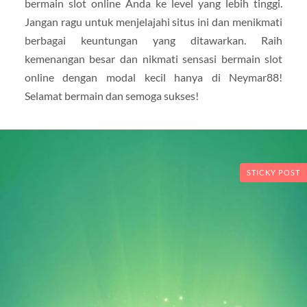
bermain slot online Anda ke level yang lebih tinggi.
Jangan ragu untuk menjelajahi situs ini dan menikmati
berbagai keuntungan yang ditawarkan. Raih
kemenangan besar dan nikmati sensasi bermain slot
online dengan modal kecil hanya di Neymar88!
Selamat bermain dan semoga sukses!
STICKY POST