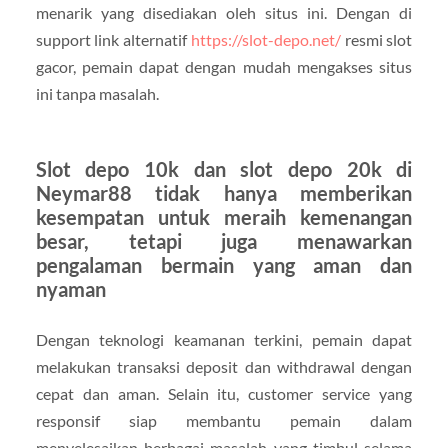
menarik yang disediakan oleh situs ini. Dengan di
support link alternatif
https://slot-depo.net/
resmi slot
gacor, pemain dapat dengan mudah mengakses situs
ini tanpa masalah.
Slot depo 10k dan slot depo 20k di
Neymar88 tidak hanya memberikan
kesempatan untuk meraih kemenangan
besar, tetapi juga menawarkan
pengalaman bermain yang aman dan
nyaman
Dengan teknologi keamanan terkini, pemain dapat
melakukan transaksi deposit dan withdrawal dengan
cepat dan aman. Selain itu, customer service yang
responsif siap membantu pemain dalam
menyelesaikan berbagai masalah yang timbul selama