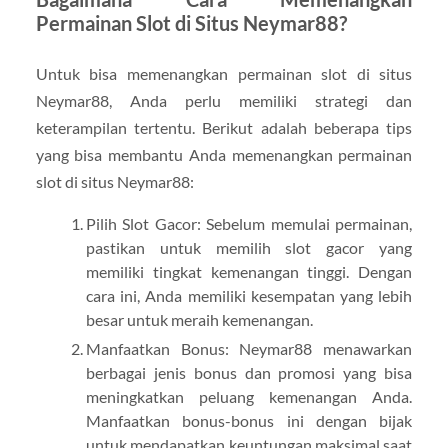
Permainan Slot di Situs Neymar88?
Untuk bisa memenangkan permainan slot di situs
Neymar88, Anda perlu memiliki strategi dan
keterampilan tertentu. Berikut adalah beberapa tips
yang bisa membantu Anda memenangkan permainan
slot di situs Neymar88:
Pilih Slot Gacor: Sebelum memulai permainan,
pastikan untuk memilih slot gacor yang
memiliki tingkat kemenangan tinggi. Dengan
cara ini, Anda memiliki kesempatan yang lebih
besar untuk meraih kemenangan.
Manfaatkan Bonus: Neymar88 menawarkan
berbagai jenis bonus dan promosi yang bisa
meningkatkan peluang kemenangan Anda.
Manfaatkan bonus-bonus ini dengan bijak
untuk mendapatkan keuntungan maksimal saat