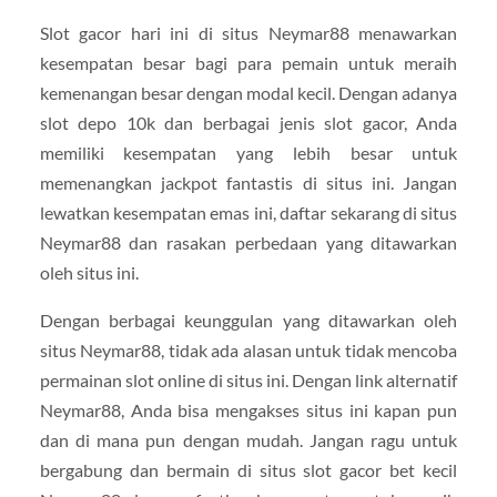
Slot gacor hari ini di situs Neymar88 menawarkan
kesempatan besar bagi para pemain untuk meraih
kemenangan besar dengan modal kecil. Dengan adanya
slot depo 10k dan berbagai jenis slot gacor, Anda
memiliki kesempatan yang lebih besar untuk
memenangkan jackpot fantastis di situs ini. Jangan
lewatkan kesempatan emas ini, daftar sekarang di situs
Neymar88 dan rasakan perbedaan yang ditawarkan
oleh situs ini.
Dengan berbagai keunggulan yang ditawarkan oleh
situs Neymar88, tidak ada alasan untuk tidak mencoba
permainan slot online di situs ini. Dengan link alternatif
Neymar88, Anda bisa mengakses situs ini kapan pun
dan di mana pun dengan mudah. Jangan ragu untuk
bergabung dan bermain di situs slot gacor bet kecil