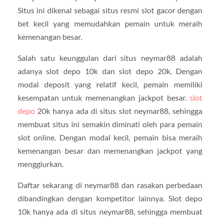
Situs ini dikenal sebagai situs resmi slot gacor dengan
bet kecil yang memudahkan pemain untuk meraih
kemenangan besar.
Salah satu keunggulan dari situs neymar88 adalah
adanya slot depo 10k dan slot depo 20k. Dengan
modal deposit yang relatif kecil, pemain memiliki
kesempatan untuk memenangkan jackpot besar.
slot
depo
20k hanya ada di situs slot neymar88, sehingga
membuat situs ini semakin diminati oleh para pemain
slot online. Dengan modal kecil, pemain bisa meraih
kemenangan besar dan memenangkan jackpot yang
menggiurkan.
Daftar sekarang di neymar88 dan rasakan perbedaan
dibandingkan dengan kompetitor lainnya. Slot depo
10k hanya ada di situs neymar88, sehingga membuat