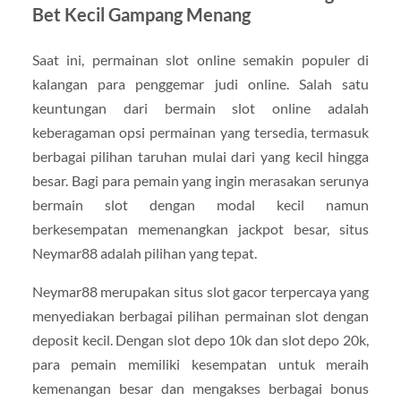
Bet Kecil Gampang Menang
Saat ini, permainan slot online semakin populer di
kalangan para penggemar judi online. Salah satu
keuntungan dari bermain slot online adalah
keberagaman opsi permainan yang tersedia, termasuk
berbagai pilihan taruhan mulai dari yang kecil hingga
besar. Bagi para pemain yang ingin merasakan serunya
bermain slot dengan modal kecil namun
berkesempatan memenangkan jackpot besar, situs
Neymar88 adalah pilihan yang tepat.
Neymar88 merupakan situs slot gacor terpercaya yang
menyediakan berbagai pilihan permainan slot dengan
deposit kecil. Dengan slot depo 10k dan slot depo 20k,
para pemain memiliki kesempatan untuk meraih
kemenangan besar dan mengakses berbagai bonus