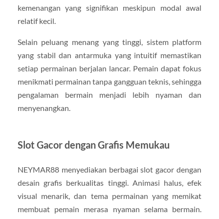
kemenangan yang signifikan meskipun modal awal
relatif kecil.
Selain peluang menang yang tinggi, sistem platform
yang stabil dan antarmuka yang intuitif memastikan
setiap permainan berjalan lancar. Pemain dapat fokus
menikmati permainan tanpa gangguan teknis, sehingga
pengalaman bermain menjadi lebih nyaman dan
menyenangkan.
Slot Gacor dengan Grafis Memukau
NEYMAR88 menyediakan berbagai slot gacor dengan
desain grafis berkualitas tinggi. Animasi halus, efek
visual menarik, dan tema permainan yang memikat
membuat pemain merasa nyaman selama bermain.