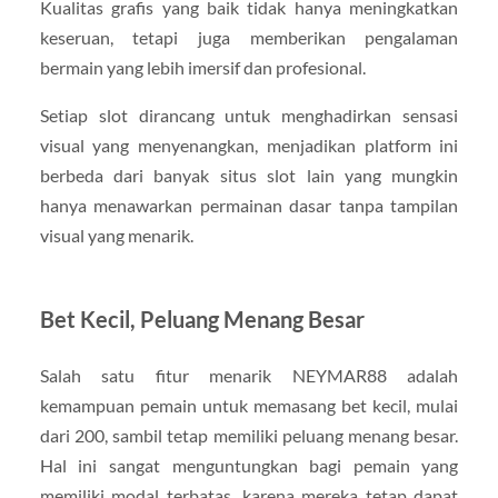
Kualitas grafis yang baik tidak hanya meningkatkan
keseruan, tetapi juga memberikan pengalaman
bermain yang lebih imersif dan profesional.
Setiap slot dirancang untuk menghadirkan sensasi
visual yang menyenangkan, menjadikan platform ini
berbeda dari banyak situs slot lain yang mungkin
hanya menawarkan permainan dasar tanpa tampilan
visual yang menarik.
Bet Kecil, Peluang Menang Besar
Salah satu fitur menarik NEYMAR88 adalah
kemampuan pemain untuk memasang bet kecil, mulai
dari 200, sambil tetap memiliki peluang menang besar.
Hal ini sangat menguntungkan bagi pemain yang
memiliki modal terbatas, karena mereka tetap dapat