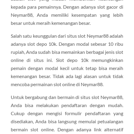
kepada para pemainnya. Dengan adanya slot gacor di
Neymar88, Anda memiliki kesempatan yang lebih
besar untuk meraih kemenangan besar.
Salah satu keunggulan dari situs slot Neymar88 adalah
adanya slot depo 10k. Dengan modal sebesar 10 ribu
rupiah, Anda sudah bisa memainkan berbagai jenis slot
online di situs ini. Slot depo 10k memungkinkan
pemain dengan modal kecil untuk tetap bisa meraih
kemenangan besar. Tidak ada lagi alasan untuk tidak
mencoba permainan slot online di Neymar88.
Untuk bergabung dan bermain di situs slot Neymar88,
Anda bisa melakukan pendaftaran dengan mudah.
Cukup dengan mengisi formulir pendaftaran yang
disediakan, Anda bisa langsung memulai petualangan
bermain slot online. Dengan adanya link alternatif