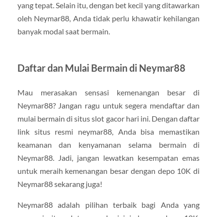
yang tepat. Selain itu, dengan bet kecil yang ditawarkan
oleh Neymar88, Anda tidak perlu khawatir kehilangan
banyak modal saat bermain.
Daftar dan Mulai Bermain di Neymar88
Mau merasakan sensasi kemenangan besar di
Neymar88? Jangan ragu untuk segera mendaftar dan
mulai bermain di situs slot gacor hari ini. Dengan daftar
link situs resmi neymar88, Anda bisa memastikan
keamanan dan kenyamanan selama bermain di
Neymar88. Jadi, jangan lewatkan kesempatan emas
untuk meraih kemenangan besar dengan depo 10K di
Neymar88 sekarang juga!
Neymar88 adalah pilihan terbaik bagi Anda yang