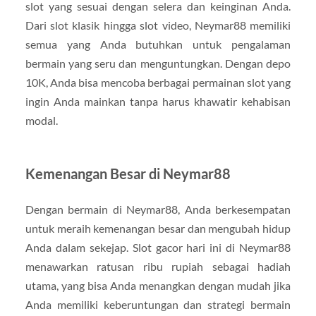
slot yang sesuai dengan selera dan keinginan Anda.
Dari slot klasik hingga slot video, Neymar88 memiliki
semua yang Anda butuhkan untuk pengalaman
bermain yang seru dan menguntungkan. Dengan depo
10K, Anda bisa mencoba berbagai permainan slot yang
ingin Anda mainkan tanpa harus khawatir kehabisan
modal.
Kemenangan Besar di Neymar88
Dengan bermain di Neymar88, Anda berkesempatan
untuk meraih kemenangan besar dan mengubah hidup
Anda dalam sekejap. Slot gacor hari ini di Neymar88
menawarkan ratusan ribu rupiah sebagai hadiah
utama, yang bisa Anda menangkan dengan mudah jika
Anda memiliki keberuntungan dan strategi bermain