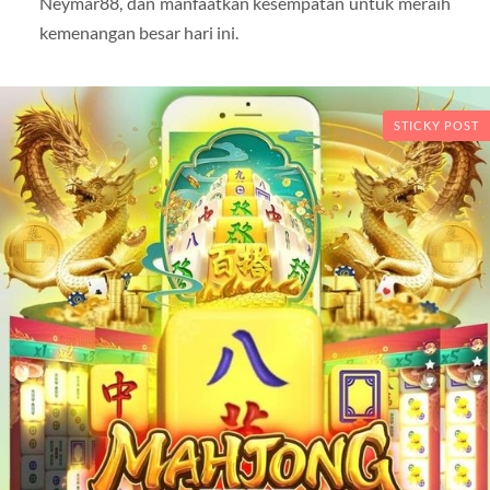
Neymar88, dan manfaatkan kesempatan untuk meraih
kemenangan besar hari ini.
STICKY POST