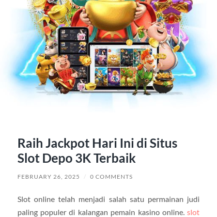
Raih Jackpot Hari Ini di Situs
Slot Depo 3K Terbaik
FEBRUARY 26, 2025
/
0 COMMENTS
Slot online telah menjadi salah satu permainan judi
paling populer di kalangan pemain kasino online.
slot