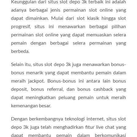
Keunggulan dari situs slot depo 3k terbaik ini adalah
adanya berbagai jenis permainan slot online yang
dapat dimainkan. Mulai dari slot klasik hingga slot
progresif, situs ini menawarkan berbagai pilihan
permainan slot online yang dapat memuaskan selera
pemain dengan berbagai selera permainan yang
berbeda.
Selain itu, situs slot depo 3k juga menawarkan bonus-
bonus menarik yang dapat membantu pemain dalam
meraih jackpot. Bonus-bonus ini antara lain bonus
deposit, bonus referral, dan bonus cashback yang
dapat meningkatkan peluang pemain untuk meraih
kemenangan besar.
Dengan berkembangnya teknologi internet, situs slot
depo 3k juga telah menghadirkan fitur live chat yang
dapat membantu pemain dalam berkomunikasi