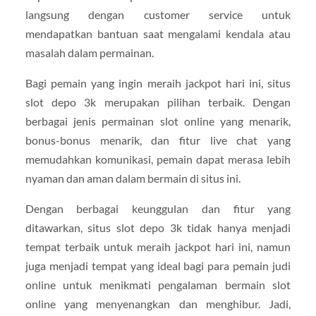
langsung dengan customer service untuk
mendapatkan bantuan saat mengalami kendala atau
masalah dalam permainan.
Bagi pemain yang ingin meraih jackpot hari ini, situs
slot depo 3k merupakan pilihan terbaik. Dengan
berbagai jenis permainan slot online yang menarik,
bonus-bonus menarik, dan fitur live chat yang
memudahkan komunikasi, pemain dapat merasa lebih
nyaman dan aman dalam bermain di situs ini.
Dengan berbagai keunggulan dan fitur yang
ditawarkan, situs slot depo 3k tidak hanya menjadi
tempat terbaik untuk meraih jackpot hari ini, namun
juga menjadi tempat yang ideal bagi para pemain judi
online untuk menikmati pengalaman bermain slot
online yang menyenangkan dan menghibur. Jadi,