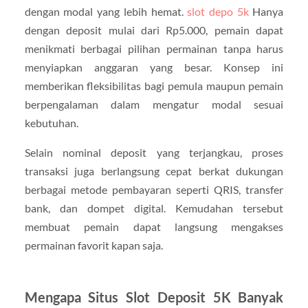
dengan modal yang lebih hemat.
slot depo 5k
Hanya
dengan deposit mulai dari Rp5.000, pemain dapat
menikmati berbagai pilihan permainan tanpa harus
menyiapkan anggaran yang besar. Konsep ini
memberikan fleksibilitas bagi pemula maupun pemain
berpengalaman dalam mengatur modal sesuai
kebutuhan.
Selain nominal deposit yang terjangkau, proses
transaksi juga berlangsung cepat berkat dukungan
berbagai metode pembayaran seperti QRIS, transfer
bank, dan dompet digital. Kemudahan tersebut
membuat pemain dapat langsung mengakses
permainan favorit kapan saja.
Mengapa Situs Slot Deposit 5K Banyak