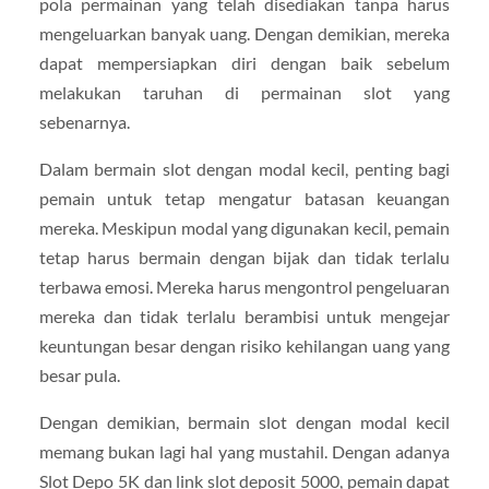
pola permainan yang telah disediakan tanpa harus
mengeluarkan banyak uang. Dengan demikian, mereka
dapat mempersiapkan diri dengan baik sebelum
melakukan taruhan di permainan slot yang
sebenarnya.
Dalam bermain slot dengan modal kecil, penting bagi
pemain untuk tetap mengatur batasan keuangan
mereka. Meskipun modal yang digunakan kecil, pemain
tetap harus bermain dengan bijak dan tidak terlalu
terbawa emosi. Mereka harus mengontrol pengeluaran
mereka dan tidak terlalu berambisi untuk mengejar
keuntungan besar dengan risiko kehilangan uang yang
besar pula.
Dengan demikian, bermain slot dengan modal kecil
memang bukan lagi hal yang mustahil. Dengan adanya
Slot Depo 5K dan link slot deposit 5000, pemain dapat