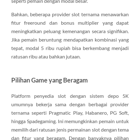
seperti pemain dengan modal besar.
Bahkan, beberapa provider slot ternama menawarkan
fitur freeround dan bonus multiplier yang dapat
meningkatkan peluang kemenangan secara signifikan.
Jika pemain beruntung mendapatkan kombinasi yang
tepat, modal 5 ribu rupiah bisa berkembang menjadi
ratusan ribu atau bahkan jutaan.
Pilihan Game yang Beragam
Platform penyedia slot dengan sistem depo 5K
umumnya bekerja sama dengan berbagai provider
ternama seperti Pragmatic Play, Habanero, PG Soft,
hingga Spadegaming. Ini memungkinkan pemain untuk
memilih dari ratusan jenis permainan slot dengan tema
dan fitur yang beragam. Dengan banyaknya pilihan