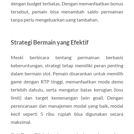
dengan budget terbatas. Dengan memanfaatkan bonus
tersebut, pemain bisa menambah saldo permainan
tanpa perlu mengeluarkan uang tambahan.
Strategi Bermain yang Efektif
Meski berbicara tentang permainan berbasis
keberuntungan, strategi tetap memiliki peran penting
dalam bermain slot. Pemain disarankan untuk memilih
game dengan RTP tinggi, memanfaatkan mode demo
terlebih dahulu, serta mengatur batas kerugian (loss
limit) dan target kemenangan (win goal). Dengan
perencanaan dan manajemen modal yang baik, modal
kecil seperti 5 ribu rupiah bisa digunakan secara
maksimal.