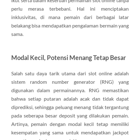
ikut serta dalam keseruan permainan slot online tanpa
perlu merasa terbebani. Hal ini menciptakan
inklusivitas, di mana pemain dari berbagai latar
belakang bisa mendapatkan pengalaman bermain yang
sama.
Modal Kecil, Potensi Menang Tetap Besar
Salah satu daya tarik utama dari slot online adalah
sistem random number generator (RNG) yang
digunakan dalam permainannya. RNG memastikan
bahwa setiap putaran adalah acak dan tidak dapat
diprediksi, sehingga peluang menang tidak tergantung
pada seberapa besar deposit yang dilakukan pemain.
Artinya, pemain dengan modal kecil tetap memiliki
kesempatan yang sama untuk mendapatkan jackpot