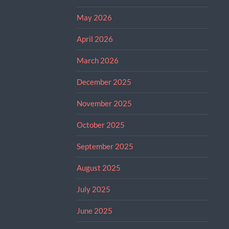
May 2026
April 2026
March 2026
December 2025
November 2025
October 2025
September 2025
August 2025
July 2025
June 2025