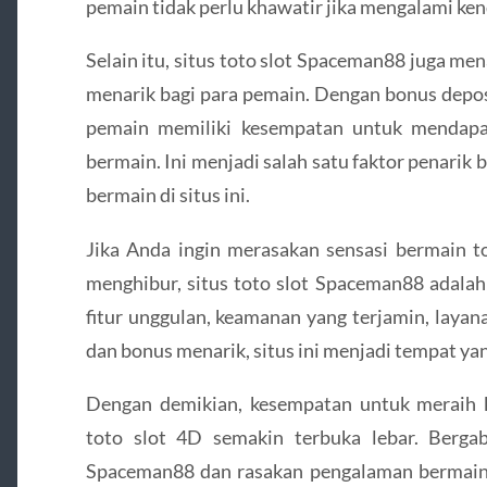
pemain tidak perlu khawatir jika mengalami ken
Selain itu, situs toto slot Spaceman88 juga m
menarik bagi para pemain. Dengan bonus deposi
pemain memiliki kesempatan untuk mendapa
bermain. Ini menjadi salah satu faktor penarik
bermain di situs ini.
Jika Anda ingin merasakan sensasi bermain 
menghibur, situs toto slot Spaceman88 adalah
fitur unggulan, keamanan yang terjamin, layan
dan bonus menarik, situs ini menjadi tempat yan
Dengan demikian, kesempatan untuk meraih
toto slot 4D semakin terbuka lebar. Bergab
Spaceman88 dan rasakan pengalaman bermain y