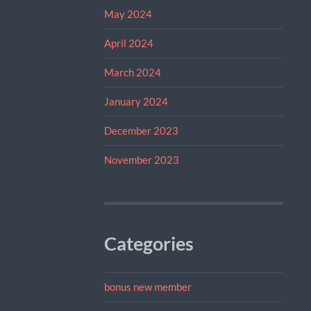
May 2024
April 2024
March 2024
January 2024
December 2023
November 2023
Categories
bonus new member