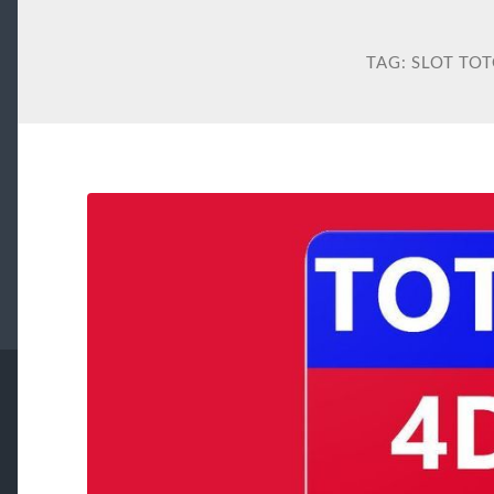
TAG:
SLOT TO