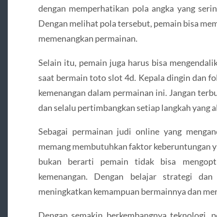
dengan memperhatikan pola angka yang serin
Dengan melihat pola tersebut, pemain bisa mem
memenangkan permainan.
Selain itu, pemain juga harus bisa mengendal
saat bermain toto slot 4d. Kepala dingin dan 
kemenangan dalam permainan ini. Jangan terb
dan selalu pertimbangkan setiap langkah yang 
Sebagai permainan judi online yang mengan
memang membutuhkan faktor keberuntungan ya
bukan berarti pemain tidak bisa mengopt
kemenangan. Dengan belajar strategi dan 
meningkatkan kemampuan bermainnya dan merai
Dengan semakin berkembangnya teknologi, p