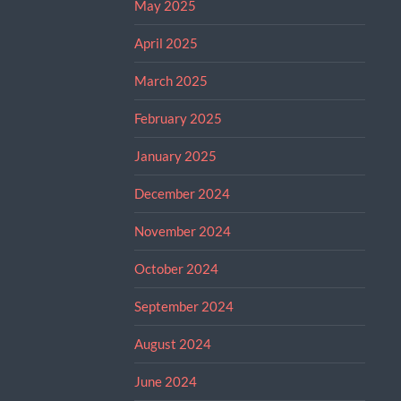
May 2025
April 2025
March 2025
February 2025
January 2025
December 2024
November 2024
October 2024
September 2024
August 2024
June 2024