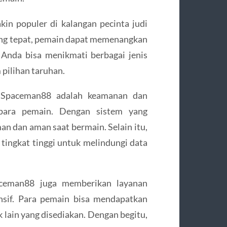
in populer di kalangan pecinta judi
ang tepat, pemain dapat memenangkan
 Anda bisa menikmati berbagai jenis
pilihan taruhan.
ot Spaceman88 adalah keamanan dan
para pemain. Dengan sistem yang
an dan aman saat bermain. Selain itu,
n tingkat tinggi untuk melindungi data
aceman88 juga memberikan layanan
nsif. Para pemain bisa mendapatkan
k lain yang disediakan. Dengan begitu,