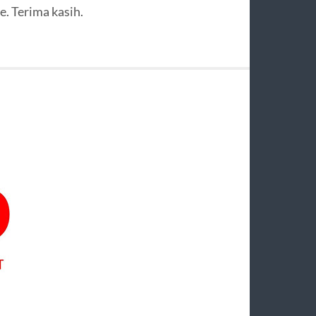
e. Terima kasih.