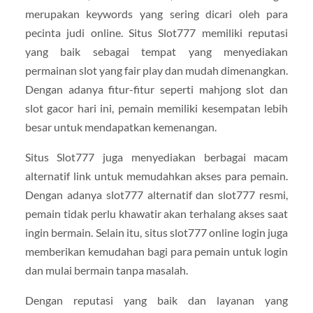
merupakan keywords yang sering dicari oleh para
pecinta judi online. Situs Slot777 memiliki reputasi
yang baik sebagai tempat yang menyediakan
permainan slot yang fair play dan mudah dimenangkan.
Dengan adanya fitur-fitur seperti mahjong slot dan
slot gacor hari ini, pemain memiliki kesempatan lebih
besar untuk mendapatkan kemenangan.
Situs Slot777 juga menyediakan berbagai macam
alternatif link untuk memudahkan akses para pemain.
Dengan adanya slot777 alternatif dan slot777 resmi,
pemain tidak perlu khawatir akan terhalang akses saat
ingin bermain. Selain itu, situs slot777 online login juga
memberikan kemudahan bagi para pemain untuk login
dan mulai bermain tanpa masalah.
Dengan reputasi yang baik dan layanan yang