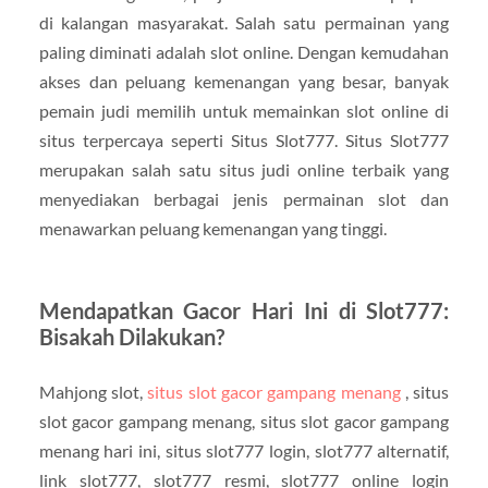
di kalangan masyarakat. Salah satu permainan yang
paling diminati adalah slot online. Dengan kemudahan
akses dan peluang kemenangan yang besar, banyak
pemain judi memilih untuk memainkan slot online di
situs terpercaya seperti Situs Slot777. Situs Slot777
merupakan salah satu situs judi online terbaik yang
menyediakan berbagai jenis permainan slot dan
menawarkan peluang kemenangan yang tinggi.
Mendapatkan Gacor Hari Ini di Slot777:
Bisakah Dilakukan?
Mahjong slot,
situs slot gacor gampang menang
, situs
slot gacor gampang menang, situs slot gacor gampang
menang hari ini, situs slot777 login, slot777 alternatif,
link slot777, slot777 resmi, slot777 online login