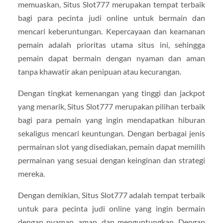
memuaskan, Situs Slot777 merupakan tempat terbaik
bagi para pecinta judi online untuk bermain dan
mencari keberuntungan. Kepercayaan dan keamanan
pemain adalah prioritas utama situs ini, sehingga
pemain dapat bermain dengan nyaman dan aman
tanpa khawatir akan penipuan atau kecurangan.
Dengan tingkat kemenangan yang tinggi dan jackpot
yang menarik, Situs Slot777 merupakan pilihan terbaik
bagi para pemain yang ingin mendapatkan hiburan
sekaligus mencari keuntungan. Dengan berbagai jenis
permainan slot yang disediakan, pemain dapat memilih
permainan yang sesuai dengan keinginan dan strategi
mereka.
Dengan demikian, Situs Slot777 adalah tempat terbaik
untuk para pecinta judi online yang ingin bermain
dengan nyaman, aman, dan menguntungkan. Dengan