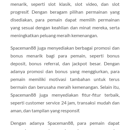
menarik, seperti slot klasik, slot video, dan slot
progresif. Dengan beragam pilihan permainan yang
disediakan, para pemain dapat memilih permainan
yang sesuai dengan keahlian dan minat mereka, serta
meningkatkan peluang meraih kemenangan.
Spaceman88 juga menyediakan berbagai promosi dan
bonus menarik bagi para pemain, seperti bonus
deposit, bonus referral, dan jackpot besar. Dengan
adanya promosi dan bonus yang menggiurkan, para
pemain memiliki motivasi tambahan untuk terus
bermain dan berusaha meraih kemenangan. Selain itu,
Spaceman88 juga menyediakan fitur-fitur terbaik,
seperti customer service 24 jam, transaksi mudah dan
aman, dan tampilan yang responsif.
Dengan adanya Spaceman88, para pemain dapat