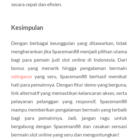
secara cepat dan efisien.
Kesimpulan
Dengan berbagai keunggulan yang ditawarkan, tidak
mengherankan jika Spaceman88 menjadi pilihan utama
bagi para pemain judi slot online di Indonesia. Dari
bonus yang menarik hingga pengalaman bermain
odingacor
yang seru, Spaceman88 berhasil memikat
hati para pemainnya. Dengan fitur demo yang berguna,
link alternatif yang memastikan kelancaran akses, serta
pelayanan pelanggan yang responsif, Spaceman88
mampu memberikan pengalaman bermain yang terbaik
bagi para pemainnya. Jadi, jangan ragu untuk
bergabung dengan Spaceman88 dan rasakan sensasi
bermain slot online yang seru dan menguntungkan!