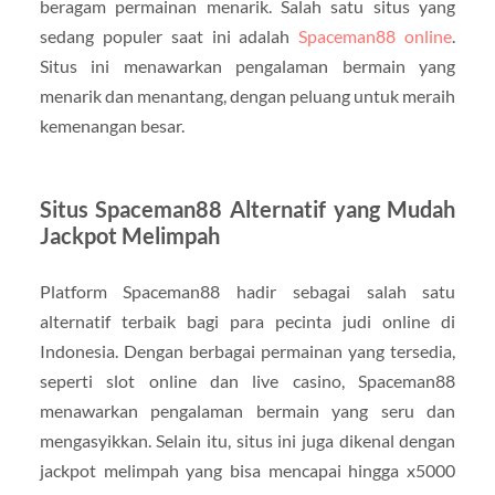
beragam permainan menarik. Salah satu situs yang
sedang populer saat ini adalah
Spaceman88 online
.
Situs ini menawarkan pengalaman bermain yang
menarik dan menantang, dengan peluang untuk meraih
kemenangan besar.
Situs Spaceman88 Alternatif yang Mudah
Jackpot Melimpah
Platform Spaceman88 hadir sebagai salah satu
alternatif terbaik bagi para pecinta judi online di
Indonesia. Dengan berbagai permainan yang tersedia,
seperti slot online dan live casino, Spaceman88
menawarkan pengalaman bermain yang seru dan
mengasyikkan. Selain itu, situs ini juga dikenal dengan
jackpot melimpah yang bisa mencapai hingga x5000