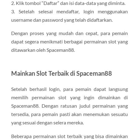
2. Klik tombol “Daftar” dan isi data-data yang diminta.
3. Setelah selesai mendaftar, login menggunakan
username dan password yang telah didaftarkan.
Dengan proses yang mudah dan cepat, para pemain
dapat segera menikmati berbagai permainan slot yang
ditawarkan oleh Spaceman88.
Mainkan Slot Terbaik di Spaceman88
Setelah berhasil login, para pemain dapat langsung
memilih permainan slot yang ingin dimainkan di
Spaceman88. Dengan ratusan judul permainan yang
tersedia, para pemain pasti akan menemukan sesuatu
yang sesuai dengan selera mereka.
Beberapa permainan slot terbaik yang bisa dimainkan