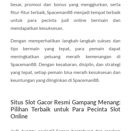
besar, promosi dan bonus yang menggiurkan, serta
fitur-fitur terbaik, Spaceman88 menjadi tempat terbaik
untuk para pecinta judi online bermain dan
mendapatkan kesuksesan.
Dengan memperhatikan langkah-langkah sukses dan
tips bermain yang tepat, para pemain dapat
meningkatkan peluang meraih kemenangan di
Spaceman88. Dengan kesabaran, disiplin, dan strategi
yang tepat, setiap pemain bisa meraih kesuksesan dan
keuntungan yang diinginkan di Spaceman88.
Situs Slot Gacor Resmi Gampang Menang:
Pilihan Terbaik untuk Para Pecinta Slot
Online
Jadi, tunggu apalagi? Segera bergabung dan rasakan