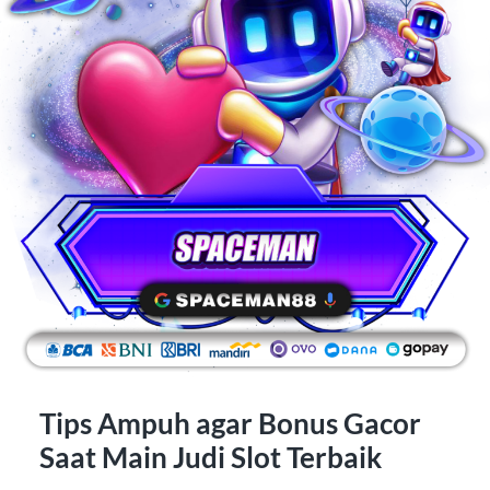
Tips Ampuh agar Bonus Gacor
Saat Main Judi Slot Terbaik