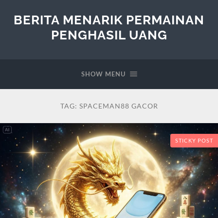
BERITA MENARIK PERMAINAN
PENGHASIL UANG
SHOW MENU
TAG:
SPACEMAN88 GACOR
STICKY POST