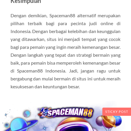
Kesimpulan
Dengan demikian, Spaceman88 alternatif merupakan
pilihan terbaik bagi para pecinta judi online di
Indonesia. Dengan berbagai kelebihan dan keunggulan
yang ditawarkan, situs ini menjadi tempat yang cocok
bagi para pemain yang ingin meraih kemenangan besar.
Dengan langkah yang tepat dan strategi bermain yang
baik, para pemain bisa memperoleh kemenangan besar
di Spaceman88 Indonesia. Jadi, jangan ragu untuk
bergabung dan mulai bermain di situs ini untuk meraih
kesuksesan dan keuntungan besar.
STICKY POST