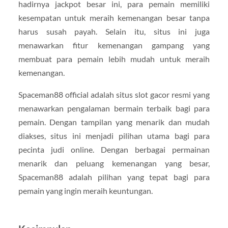
hadirnya jackpot besar ini, para pemain memiliki
kesempatan untuk meraih kemenangan besar tanpa
harus susah payah. Selain itu, situs ini juga
menawarkan fitur kemenangan gampang yang
membuat para pemain lebih mudah untuk meraih
kemenangan.
Spaceman88 official adalah situs slot gacor resmi yang
menawarkan pengalaman bermain terbaik bagi para
pemain. Dengan tampilan yang menarik dan mudah
diakses, situs ini menjadi pilihan utama bagi para
pecinta judi online. Dengan berbagai permainan
menarik dan peluang kemenangan yang besar,
Spaceman88 adalah pilihan yang tepat bagi para
pemain yang ingin meraih keuntungan.