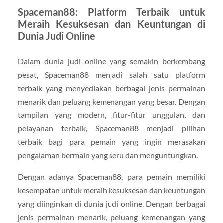
Spaceman88: Platform Terbaik untuk
Meraih Kesuksesan dan Keuntungan di
Dunia Judi Online
Dalam dunia judi online yang semakin berkembang
pesat, Spaceman88 menjadi salah satu platform
terbaik yang menyediakan berbagai jenis permainan
menarik dan peluang kemenangan yang besar. Dengan
tampilan yang modern, fitur-fitur unggulan, dan
pelayanan terbaik, Spaceman88 menjadi pilihan
terbaik bagi para pemain yang ingin merasakan
pengalaman bermain yang seru dan menguntungkan.
Dengan adanya Spaceman88, para pemain memiliki
kesempatan untuk meraih kesuksesan dan keuntungan
yang diinginkan di dunia judi online. Dengan berbagai
jenis permainan menarik, peluang kemenangan yang