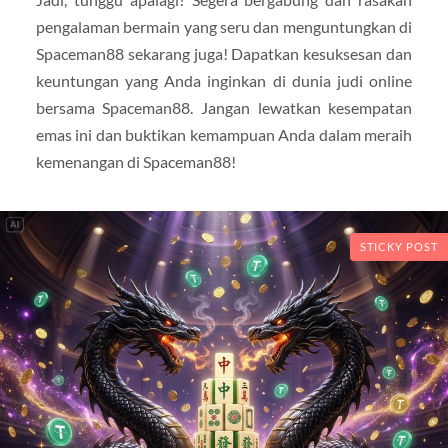
pengalaman bermain yang seru dan menguntungkan di
Spaceman88 sekarang juga! Dapatkan kesuksesan dan
keuntungan yang Anda inginkan di dunia judi online
bersama Spaceman88. Jangan lewatkan kesempatan
emas ini dan buktikan kemampuan Anda dalam meraih
kemenangan di Spaceman88!
STICKY POST