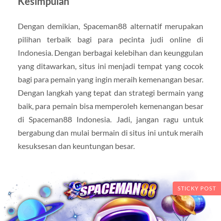
Kesimpulan
Dengan demikian, Spaceman88 alternatif merupakan
pilihan terbaik bagi para pecinta judi online di
Indonesia. Dengan berbagai kelebihan dan keunggulan
yang ditawarkan, situs ini menjadi tempat yang cocok
bagi para pemain yang ingin meraih kemenangan besar.
Dengan langkah yang tepat dan strategi bermain yang
baik, para pemain bisa memperoleh kemenangan besar
di Spaceman88 Indonesia. Jadi, jangan ragu untuk
bergabung dan mulai bermain di situs ini untuk meraih
kesuksesan dan keuntungan besar.
STICKY POST