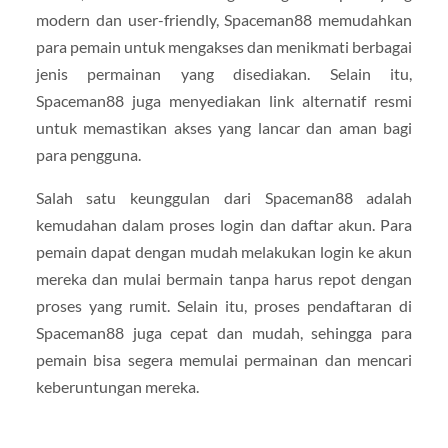
modern dan user-friendly, Spaceman88 memudahkan
para pemain untuk mengakses dan menikmati berbagai
jenis permainan yang disediakan. Selain itu,
Spaceman88 juga menyediakan link alternatif resmi
untuk memastikan akses yang lancar dan aman bagi
para pengguna.
Salah satu keunggulan dari Spaceman88 adalah
kemudahan dalam proses login dan daftar akun. Para
pemain dapat dengan mudah melakukan login ke akun
mereka dan mulai bermain tanpa harus repot dengan
proses yang rumit. Selain itu, proses pendaftaran di
Spaceman88 juga cepat dan mudah, sehingga para
pemain bisa segera memulai permainan dan mencari
keberuntungan mereka.