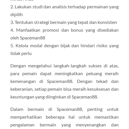
2. Lakukan studi dan analisis terhadap permainan yang
dipilih
3. Tentukan strategi bermain yang tepat dan konsisten
4. Manfaatkan promosi dan bonus yang disediakan
oleh Spaceman88
5. Kelola modal dengan bijak dan hindari risiko yang
tidak perlu
Dengan mengetahui langkah-langkah sukses di atas,
para pemain dapat meningkatkan peluang meraih
kemenangan di Spaceman88. Dengan tekad dan
keberanian, setiap pemain bisa meraih kesuksesan dan
keuntungan yang diinginkan di Spaceman88.
Dalam bermain di Spaceman88, penting untuk
memperhatikan beberapa hal untuk memastikan
pengalaman bermain yang menyenangkan dan