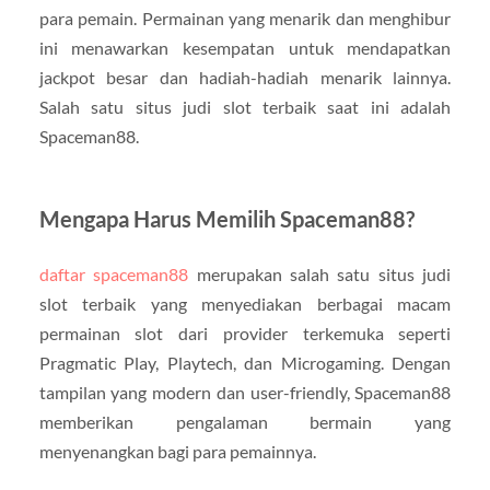
para pemain. Permainan yang menarik dan menghibur
ini menawarkan kesempatan untuk mendapatkan
jackpot besar dan hadiah-hadiah menarik lainnya.
Salah satu situs judi slot terbaik saat ini adalah
Spaceman88.
Mengapa Harus Memilih Spaceman88?
daftar spaceman88
merupakan salah satu situs judi
slot terbaik yang menyediakan berbagai macam
permainan slot dari provider terkemuka seperti
Pragmatic Play, Playtech, dan Microgaming. Dengan
tampilan yang modern dan user-friendly, Spaceman88
memberikan pengalaman bermain yang
menyenangkan bagi para pemainnya.