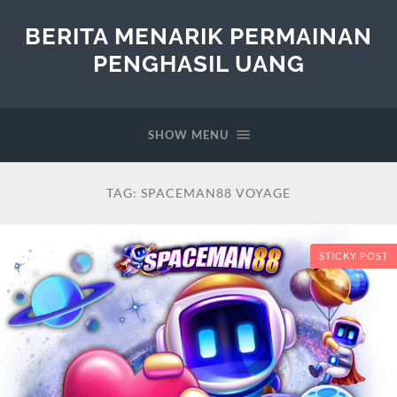
BERITA MENARIK PERMAINAN
PENGHASIL UANG
SHOW MENU
TAG:
SPACEMAN88 VOYAGE
STICKY POST