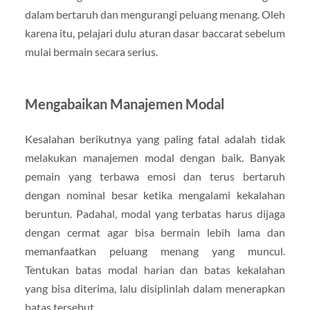
dalam bertaruh dan mengurangi peluang menang. Oleh
karena itu, pelajari dulu aturan dasar baccarat sebelum
mulai bermain secara serius.
Mengabaikan Manajemen Modal
Kesalahan berikutnya yang paling fatal adalah tidak
melakukan manajemen modal dengan baik. Banyak
pemain yang terbawa emosi dan terus bertaruh
dengan nominal besar ketika mengalami kekalahan
beruntun. Padahal, modal yang terbatas harus dijaga
dengan cermat agar bisa bermain lebih lama dan
memanfaatkan peluang menang yang muncul.
Tentukan batas modal harian dan batas kekalahan
yang bisa diterima, lalu disiplinlah dalam menerapkan
batas tersebut.