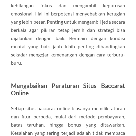
kehilangan fokus dan mengambil keputusan
emosional. Hal ini berpotensi menyebabkan kerugian
yang lebih besar. Penting untuk mengambil jeda secara
berkala agar pikiran tetap jernih dan strategi bisa
dijalankan dengan baik. Bermain dengan kondisi
mental yang baik jauh lebih penting dibandingkan
sekadar mengejar kemenangan dengan cara terburu-
buru.
Mengabaikan Peraturan Situs Baccarat
Online
Setiap situs baccarat online biasanya memiliki aturan
dan fitur berbeda, mulai dari metode pembayaran,
batas taruhan, hingga bonus yang ditawarkan.
Kesalahan yang sering terjadi adalah tidak membaca