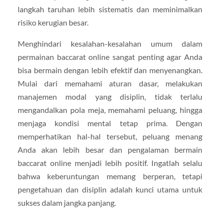
langkah taruhan lebih sistematis dan meminimalkan
risiko kerugian besar.
Menghindari kesalahan-kesalahan umum dalam
permainan baccarat online sangat penting agar Anda
bisa bermain dengan lebih efektif dan menyenangkan.
Mulai dari memahami aturan dasar, melakukan
manajemen modal yang disiplin, tidak terlalu
mengandalkan pola meja, memahami peluang, hingga
menjaga kondisi mental tetap prima. Dengan
memperhatikan hal-hal tersebut, peluang menang
Anda akan lebih besar dan pengalaman bermain
baccarat online menjadi lebih positif. Ingatlah selalu
bahwa keberuntungan memang berperan, tetapi
pengetahuan dan disiplin adalah kunci utama untuk
sukses dalam jangka panjang.