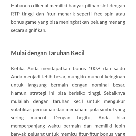
Habanero dikenal memiliki banyak pilihan slot dengan
RTP tinggi dan fitur menarik seperti free spin atau
bonus game yang bisa meningkatkan peluang menang
secara signifikan.
Mulai dengan Taruhan Kecil
Ketika Anda mendapatkan bonus 100% dan saldo
Anda menjadi lebih besar, mungkin muncul keinginan
untuk langsung bermain dengan nominal besar.
Namun, strategi ini bisa berisiko tinggi. Sebaiknya
mulailah dengan taruhan kecil untuk mengukur
volatilitas permainan dan memahami pola simbol yang
sering muncul. Dengan begitu, Anda bisa
memperpanjang waktu bermain dan memiliki lebih
banyak peluang untuk memicu fitur-fitur bonus yang