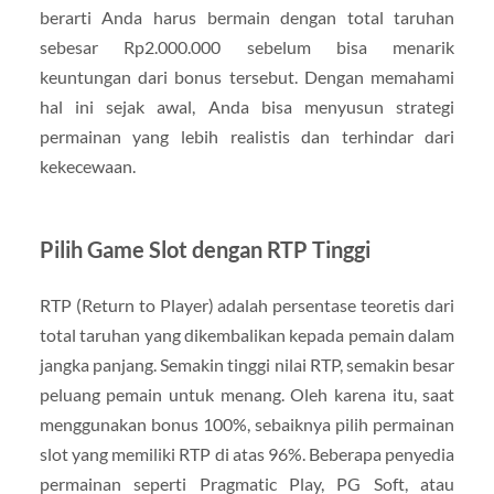
berarti Anda harus bermain dengan total taruhan
sebesar Rp2.000.000 sebelum bisa menarik
keuntungan dari bonus tersebut. Dengan memahami
hal ini sejak awal, Anda bisa menyusun strategi
permainan yang lebih realistis dan terhindar dari
kekecewaan.
Pilih Game Slot dengan RTP Tinggi
RTP (Return to Player) adalah persentase teoretis dari
total taruhan yang dikembalikan kepada pemain dalam
jangka panjang. Semakin tinggi nilai RTP, semakin besar
peluang pemain untuk menang. Oleh karena itu, saat
menggunakan bonus 100%, sebaiknya pilih permainan
slot yang memiliki RTP di atas 96%. Beberapa penyedia
permainan seperti Pragmatic Play, PG Soft, atau