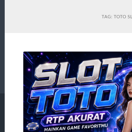
TAG:
TOTO S