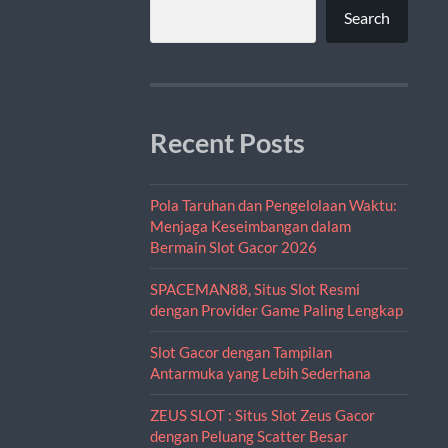
Search
Recent Posts
Pola Taruhan dan Pengelolaan Waktu:
Menjaga Keseimbangan dalam
Bermain Slot Gacor 2026
SPACEMAN88, Situs Slot Resmi
dengan Provider Game Paling Lengkap
Slot Gacor dengan Tampilan
Antarmuka yang Lebih Sederhana
ZEUS SLOT : Situs Slot Zeus Gacor
dengan Peluang Scatter Besar