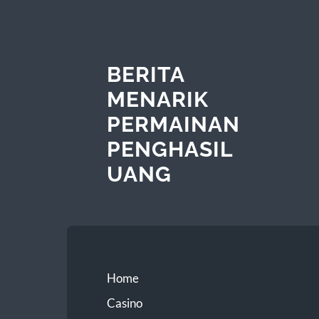
BERITA
MENARIK
PERMAINAN
PENGHASIL
UANG
Home
Casino