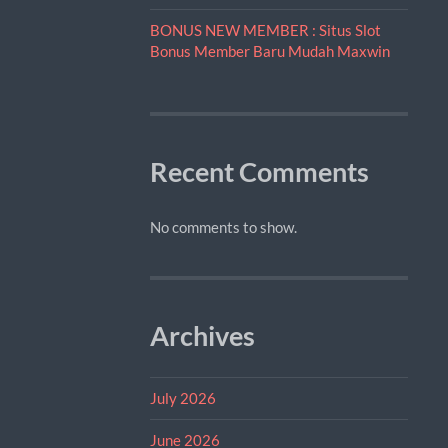
BONUS NEW MEMBER : Situs Slot
Bonus Member Baru Mudah Maxwin
Recent Comments
No comments to show.
Archives
July 2026
June 2026