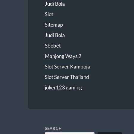
Judi Bola
Slot
Sitemap
Judi Bola
Sbobet
Mahjong Ways 2
Slot Server Kamboja
Slot Server Thailand
joker123 gaming
SEARCH