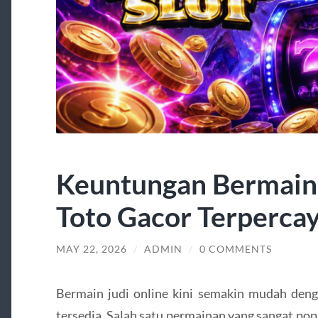
Keuntungan Bermain d
Toto Gacor Terperca
MAY 22, 2026
/
ADMIN
/
0 COMMENTS
Bermain judi online kini semakin mudah deng
tersedia. Salah satu permainan yang sangat pop