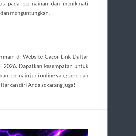
kus pada permainan dan menikmati
n dan menguntungkan.
ermain di Website Gacor Link Daftar
di 2026. Dapatkan kesempatan untuk
an bermain judi online yang seru dan
ftarkan diri Anda sekarang juga!