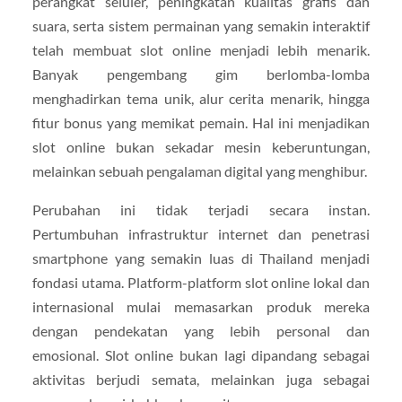
perangkat seluler, peningkatan kualitas grafis dan
suara, serta sistem permainan yang semakin interaktif
telah membuat slot online menjadi lebih menarik.
Banyak pengembang gim berlomba-lomba
menghadirkan tema unik, alur cerita menarik, hingga
fitur bonus yang memikat pemain. Hal ini menjadikan
slot online bukan sekadar mesin keberuntungan,
melainkan sebuah pengalaman digital yang menghibur.
Perubahan ini tidak terjadi secara instan.
Pertumbuhan infrastruktur internet dan penetrasi
smartphone yang semakin luas di Thailand menjadi
fondasi utama. Platform-platform slot online lokal dan
internasional mulai memasarkan produk mereka
dengan pendekatan yang lebih personal dan
emosional. Slot online bukan lagi dipandang sebagai
aktivitas berjudi semata, melainkan juga sebagai