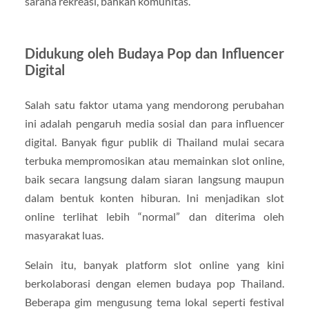
sarana rekreasi, bahkan komunitas.
Didukung oleh Budaya Pop dan Influencer
Digital
Salah satu faktor utama yang mendorong perubahan
ini adalah pengaruh media sosial dan para influencer
digital. Banyak figur publik di Thailand mulai secara
terbuka mempromosikan atau memainkan slot online,
baik secara langsung dalam siaran langsung maupun
dalam bentuk konten hiburan. Ini menjadikan slot
online terlihat lebih “normal” dan diterima oleh
masyarakat luas.
Selain itu, banyak platform slot online yang kini
berkolaborasi dengan elemen budaya pop Thailand.
Beberapa gim mengusung tema lokal seperti festival