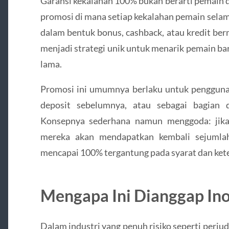
Garansi kekalahan 100% bukan berarti pemain d
promosi di mana setiap kekalahan pemain selam
dalam bentuk bonus, cashback, atau kredit be
menjadi strategi unik untuk menarik pemain b
lama.
Promosi ini umumnya berlaku untuk penggun
deposit sebelumnya, atau sebagai bagian 
Konsepnya sederhana namun menggoda: jika
mereka akan mendapatkan kembali sejumlah
mencapai 100% tergantung pada syarat dan kete
Mengapa Ini Dianggap Ino
Dalam industri yang penuh risiko seperti perju