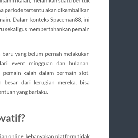
ijamin kalah, melainkan suatu bentuk
a periode tertentu akan dikembalikan
rmain. Dalam konteks Spaceman88, ini
aru sekaligus mempertahankan pemain
a baru yang belum pernah melakukan
dari event mingguan dan bulanan.
 pemain kalah dalam bermain slot,
 besar dari kerugian mereka, bisa
ntuan yang berlaku.
vatif?
dian online, kebanyakan platform tidak