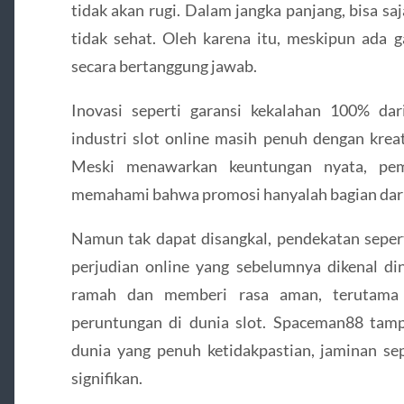
tidak akan rugi. Dalam jangka panjang, bisa s
tidak sehat. Oleh karena itu, meskipun ada g
secara bertanggung jawab.
Inovasi seperti garansi kekalahan 100% d
industri slot online masih penuh dengan krea
Meski menawarkan keuntungan nyata, pema
memahami bahwa promosi hanyalah bagian dari
Namun tak dapat disangkal, pendekatan sepe
perjudian online yang sebelumnya dikenal din
ramah dan memberi rasa aman, terutama
peruntungan di dunia slot. Spaceman88 tam
dunia yang penuh ketidakpastian, jaminan se
signifikan.