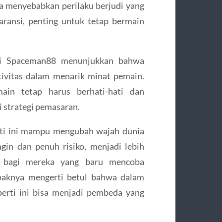
aja menyebabkan perilaku berjudi yang
aransi, penting untuk tetap bermain
ari Spaceman88 menunjukkan bahwa
tivitas dalam menarik minat pemain.
in tetap harus berhati-hati dan
 strategi pemasaran.
rti ini mampu mengubah wajah dunia
gin dan penuh risiko, menjadi lebih
 bagi mereka yang baru mencoba
paknya mengerti betul bahwa dalam
perti ini bisa menjadi pembeda yang