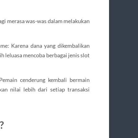
lagi merasa was-was dalam melakukan
e: Karena dana yang dikembalikan
ih leluasa mencoba berbagai jenis slot
 Pemain cenderung kembali bermain
n nilai lebih dari setiap transaksi
?