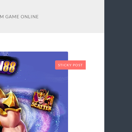
AM GAME ONLINE
STICKY POST