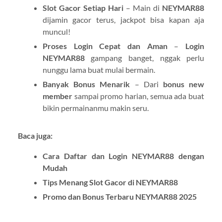
Slot Gacor Setiap Hari
– Main di
NEYMAR88
dijamin gacor terus, jackpot bisa kapan aja
muncul!
Proses Login Cepat dan Aman
–
Login
NEYMAR88
gampang banget, nggak perlu
nunggu lama buat mulai bermain.
Banyak Bonus Menarik
– Dari
bonus new
member
sampai promo harian, semua ada buat
bikin permainanmu makin seru.
Baca juga:
Cara Daftar dan Login NEYMAR88 dengan
Mudah
Tips Menang Slot Gacor di NEYMAR88
Promo dan Bonus Terbaru NEYMAR88 2025