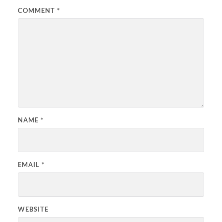
COMMENT
*
NAME
*
EMAIL
*
WEBSITE