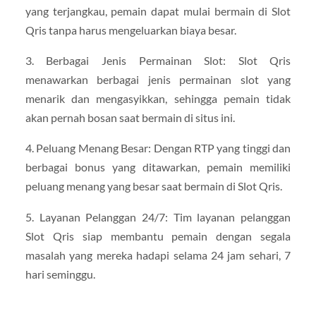
yang terjangkau, pemain dapat mulai bermain di Slot
Qris tanpa harus mengeluarkan biaya besar.
3. Berbagai Jenis Permainan Slot: Slot Qris
menawarkan berbagai jenis permainan slot yang
menarik dan mengasyikkan, sehingga pemain tidak
akan pernah bosan saat bermain di situs ini.
4. Peluang Menang Besar: Dengan RTP yang tinggi dan
berbagai bonus yang ditawarkan, pemain memiliki
peluang menang yang besar saat bermain di Slot Qris.
5. Layanan Pelanggan 24/7: Tim layanan pelanggan
Slot Qris siap membantu pemain dengan segala
masalah yang mereka hadapi selama 24 jam sehari, 7
hari seminggu.