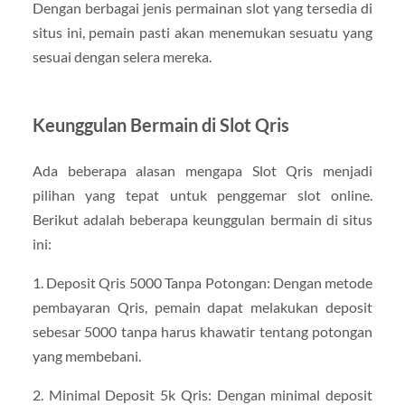
Dengan berbagai jenis permainan slot yang tersedia di
situs ini, pemain pasti akan menemukan sesuatu yang
sesuai dengan selera mereka.
Keunggulan Bermain di Slot Qris
Ada beberapa alasan mengapa Slot Qris menjadi
pilihan yang tepat untuk penggemar slot online.
Berikut adalah beberapa keunggulan bermain di situs
ini:
1. Deposit Qris 5000 Tanpa Potongan: Dengan metode
pembayaran Qris, pemain dapat melakukan deposit
sebesar 5000 tanpa harus khawatir tentang potongan
yang membebani.
2. Minimal Deposit 5k Qris: Dengan minimal deposit