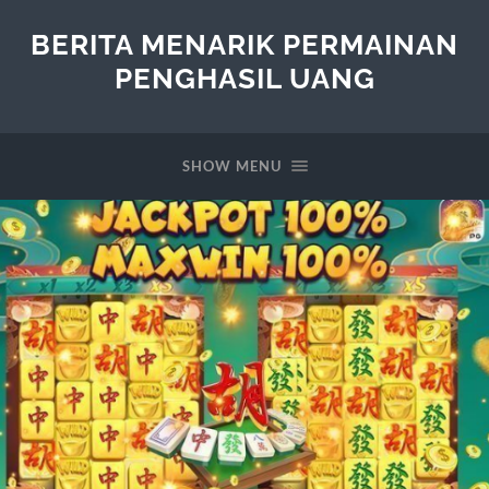
BERITA MENARIK PERMAINAN
PENGHASIL UANG
SHOW MENU