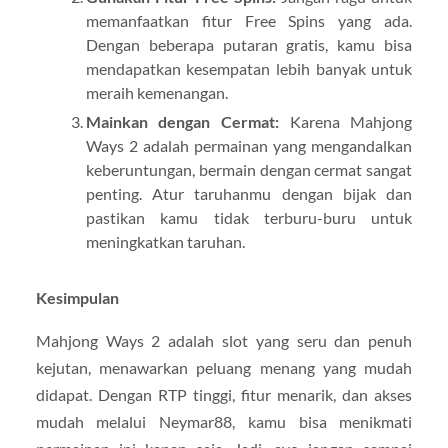
memanfaatkan fitur Free Spins yang ada.
Dengan beberapa putaran gratis, kamu bisa
mendapatkan kesempatan lebih banyak untuk
meraih kemenangan.
Mainkan dengan Cermat:
Karena Mahjong
Ways 2 adalah permainan yang mengandalkan
keberuntungan, bermain dengan cermat sangat
penting. Atur taruhanmu dengan bijak dan
pastikan kamu tidak terburu-buru untuk
meningkatkan taruhan.
Kesimpulan
Mahjong Ways 2 adalah slot yang seru dan penuh
kejutan, menawarkan peluang menang yang mudah
didapat. Dengan RTP tinggi, fitur menarik, dan akses
mudah melalui Neymar88, kamu bisa menikmati