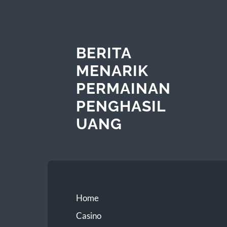
BERITA
MENARIK
PERMAINAN
PENGHASIL
UANG
Home
Casino