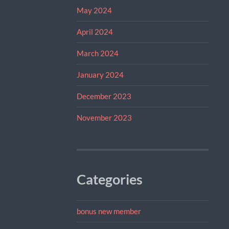
May 2024
April 2024
March 2024
January 2024
December 2023
November 2023
Categories
bonus new member