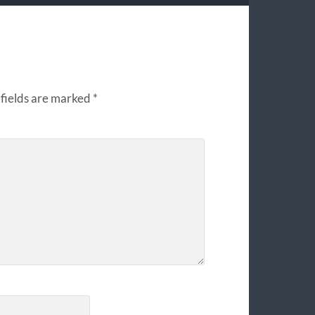
fields are marked
*