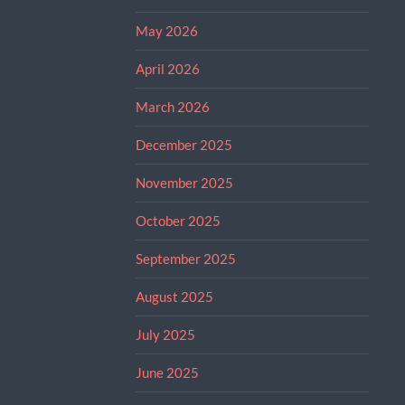
May 2026
April 2026
March 2026
December 2025
November 2025
October 2025
September 2025
August 2025
July 2025
June 2025