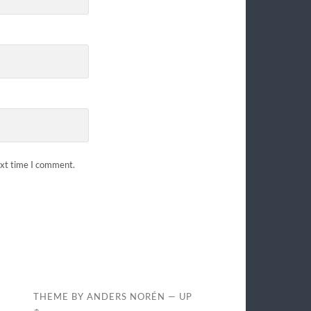
ext time I comment.
THEME BY
ANDERS NORÉN
—
UP