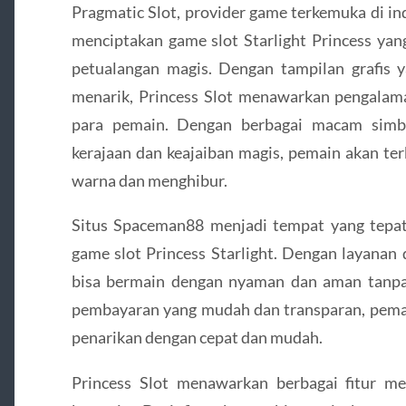
Pragmatic Slot, provider game terkemuka di ind
menciptakan game slot Starlight Princess ya
petualangan magis. Dengan tampilan grafis
menarik, Princess Slot menawarkan pengalama
para pemain. Dengan berbagai macam simb
kerajaan dan keajaiban magis, pemain akan t
warna dan menghibur.
Situs Spaceman88 menjadi tempat yang tepa
game slot Princess Starlight. Dengan layanan
bisa bermain dengan nyaman dan aman tanpa
pembayaran yang mudah dan transparan, pemai
penarikan dengan cepat dan mudah.
Princess Slot menawarkan berbagai fitur 