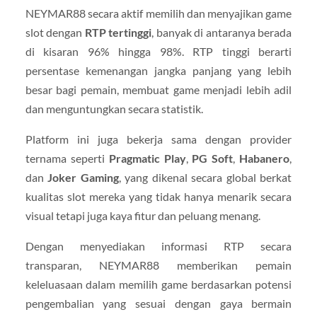
NEYMAR88 secara aktif memilih dan menyajikan game
slot dengan
RTP tertinggi
, banyak di antaranya berada
di kisaran 96% hingga 98%. RTP tinggi berarti
persentase kemenangan jangka panjang yang lebih
besar bagi pemain, membuat game menjadi lebih adil
dan menguntungkan secara statistik.
Platform ini juga bekerja sama dengan provider
ternama seperti
Pragmatic Play
,
PG Soft
,
Habanero
,
dan
Joker Gaming
, yang dikenal secara global berkat
kualitas slot mereka yang tidak hanya menarik secara
visual tetapi juga kaya fitur dan peluang menang.
Dengan menyediakan informasi RTP secara
transparan, NEYMAR88 memberikan pemain
keleluasaan dalam memilih game berdasarkan potensi
pengembalian yang sesuai dengan gaya bermain