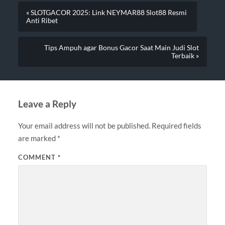
« SLOTGACOR 2025: Link NEYMAR88 Slot88 Resmi
Anti Ribet
Tips Ampuh agar Bonus Gacor Saat Main Judi Slot
Terbaik »
Leave a Reply
Your email address will not be published.
Required fields
are marked
*
COMMENT
*