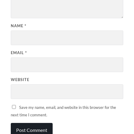
NAME
*
EMAIL
*
WEBSITE
Save my name, email, and website in this browser for the
next time I comment.